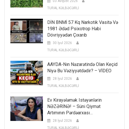
03 Avqust 2026
TURAL KƏLBƏCƏRLİ
DİN BNMİ 57 Kq Narkotik Vasitə Və
1981 Ədəd Psixotrop Həbi
Dövriyyədən Çıxarıb
30 İyul 2026
TURAL KƏLBƏCƏRLİ
AAYDA-Nın Nəzarətində Olan Keçid
Niyə Bu Vəziyyətdədir? – VİDEO
28 İyul 2026
TURAL KƏLBƏCƏRLİ
Ev Kirayələmək Istəyənlərin
NƏZƏRİNƏ! – Süni Qiymət
Artımının Pərdəarxası…
28 İyul 2026
TURAL KƏLBƏCƏRLİ