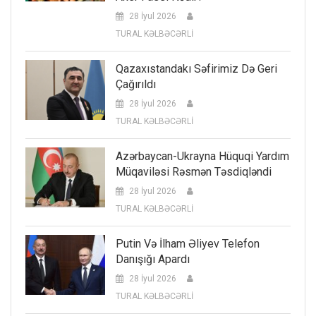
28 İyul 2026
TURAL KƏLBƏCƏRLİ
Qazaxıstandakı Səfirimiz Də Geri
Çağırıldı
28 İyul 2026
TURAL KƏLBƏCƏRLİ
Azərbaycan-Ukrayna Hüquqi Yardım
Müqaviləsi Rəsmən Təsdiqləndi
28 İyul 2026
TURAL KƏLBƏCƏRLİ
Putin Və İlham Əliyev Telefon
Danışığı Apardı
28 İyul 2026
TURAL KƏLBƏCƏRLİ