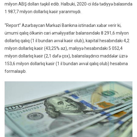
milyon ABŞ dolları təşkil edib. Halbuki, 2020-ci ildə tədiyyə balasında
Ötən
1 987,7 milyon dollarlıq kəsir yaranmışdı.
Il
Böyü
“Report” Azərbaycan Mərkəzi Bankına istinadən xəbər verir ki,
Məbl
ümumi qalıq ölkənin cari əməliyyatlar balansındakı 8 291,6 milyon
Qalıq
dollarlıq qalıq (1 il bundan əvvəl kəsir olub), kapital hesabındakı 4,2
Yaran
milyon dollarlıq kəsir (43,25% az), maliyyə hesabındakı 5 052,4
milyon dollarlıq kəsir (2,1 dəfə çox), balanslaşdırıcı maddələr üzrə
153,6 milyon dollarlıq kəsir (1 il bundan əvvəl qalıq olub) hesabına
formalaşıb.