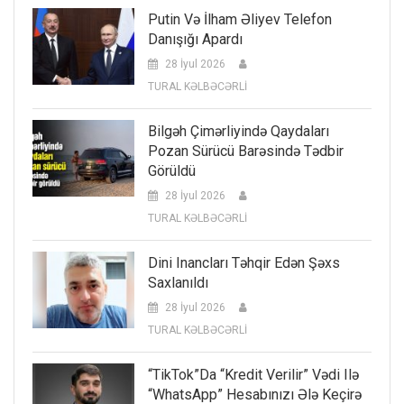
Putin Və İlham Əliyev Telefon
Danışığı Apardı
28 İyul 2026
TURAL KƏLBƏCƏRLİ
Bilgəh Çimərliyində Qaydaları
Pozan Sürücü Barəsində Tədbir
Görüldü
28 İyul 2026
TURAL KƏLBƏCƏRLİ
Dini Inancları Təhqir Edən Şəxs
Saxlanıldı
28 İyul 2026
TURAL KƏLBƏCƏRLİ
“TikTok”da “kredit Verilir” Vədi Ilə
“WhatsApp” Hesabınızı Ələ Keçirə