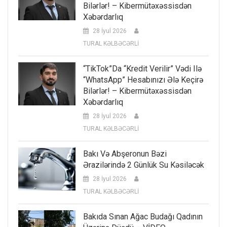
Bilərlər! – Kibermütəxəssisdən
Xəbərdarlıq
28 İyul 2026
TURAL KƏLBƏCƏRLİ
“TikTok”da “kredit Verilir” Vədi Ilə
“WhatsApp” Hesabınızı Ələ Keçirə
Bilərlər! – Kibermütəxəssisdən
Xəbərdarlıq
28 İyul 2026
TURAL KƏLBƏCƏRLİ
Bakı Və Abşeronun Bəzi
Ərazilərində 2 Günlük Su Kəsiləcək
28 İyul 2026
TURAL KƏLBƏCƏRLİ
Bakıda Sınan Ağac Budağı Qadının