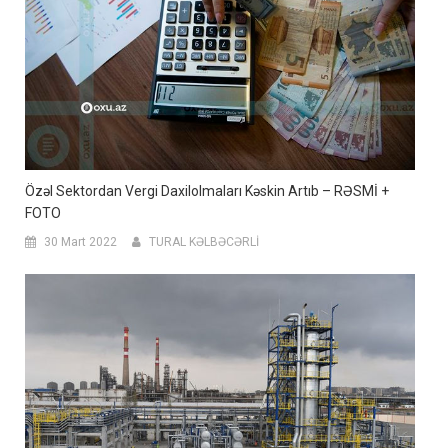
Özəl Sektordan Vergi Daxilolmaları Kəskin Artıb – RƏSMİ +
FOTO
30 Mart 2022
TURAL KƏLBƏCƏRLİ