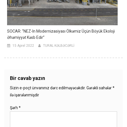
SOCAR: “NEZ-In Modernizasiyası Ölkəmiz Üçün Böyük Ekoloji
Əhəmiyyət Kəsb Edir”
15 Aprel 2022
TURAL KƏLBƏCƏRLİ
Bir cavab yazın
Sizin e-poçt ünvanınız dərc edilməyəcəkdir.
Gərəkli sahələr
*
ilə işarələnmişdir
Şərh
*