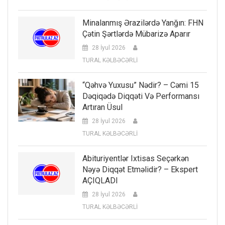
Minalanmış Ərazilərdə Yanğın: FHN
Çətin Şərtlərdə Mübarizə Aparır
28 İyul 2026
TURAL KƏLBƏCƏRLİ
“Qəhvə Yuxusu” Nədir? – Cəmi 15
Dəqiqədə Diqqəti Və Performansı
Artıran Üsul
28 İyul 2026
TURAL KƏLBƏCƏRLİ
Abituriyentlər Ixtisas Seçərkən
Nəyə Diqqət Etməlidir? – Ekspert
AÇIQLADI
28 İyul 2026
TURAL KƏLBƏCƏRLİ