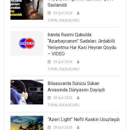
Saxlanıldı
28 İyul 2026
TURAL KƏLBƏCƏRLİ
İranda Rəsmi Qəbulda
“Azərbaycanım” Sədaları: Ərdəbilli
Yeniyetmə Hər Kəsi Heyran Qoydu
– VİDEO
28 İyul 2026
TURAL KƏLBƏCƏRLİ
Biləsuvarda Sürücü Sükan
Arxasında Dünyasını Dəyişdi
28 İyul 2026
TURAL KƏLBƏCƏRLİ
“Azeri Light” Nefti Kəskin Ucuzlaşdı
28 İyul 2026