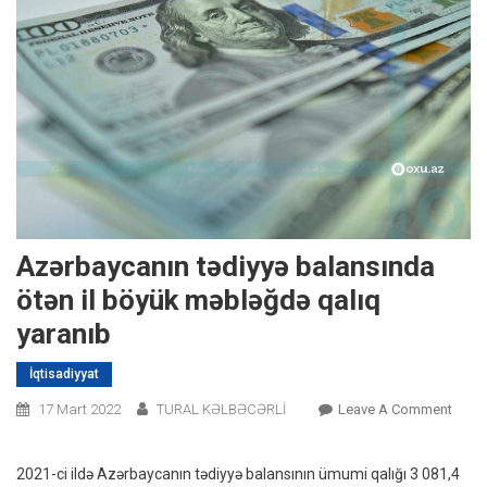
Azərbaycanın tədiyyə balansında
ötən il böyük məbləğdə qalıq
yaranıb
İqtisadiyyat
On
17 Mart 2022
TURAL KƏLBƏCƏRLİ
Leave A Comment
Azərb
Tədiy
2021-ci ildə Azərbaycanın tədiyyə balansının ümumi qalığı 3 081,4
Balan