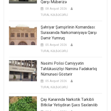
Qarşı Mübarizə
08 Avqust 2026
TURAL KƏLBƏCƏRLİ
Şəhriyar Şəmşirlinin Komandası:
Suraxanıda Narkomaniyaya Qarşı
Dəmir Yumruq
05 Avqust 2026
TURAL KƏLBƏCƏRLİ
Nəsimi Polisi Cəmiyyətin
Təhlükəsizliyi Naminə Fədakarlıq
Nümunəsi Göstərir
05 Avqust 2026
TURAL KƏLBƏCƏRLİ
Çay Kənarında Narkotik Tərkibli
Bitkilər Yetişdirən Şəxs Saxlanılıb