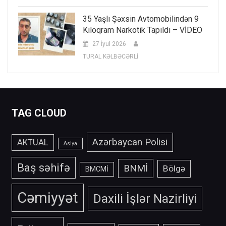
35 Yaşlı Şəxsin Avtomobilindən 9
Kiloqram Narkotik Tapıldı – VİDEO
27 İyul 2026
TURAL KƏLBƏCƏRLİ
TAG CLOUD
Azərbaycan Polisi
AKTUAL
Asiya
Baş səhifə
BNMİ
Bölgə
BMCMİ
Cəmiyyət
Daxili İşlər Nazirliyi