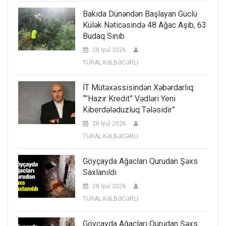
Bakıda Dünəndən Başlayan Güclü
Külək Nəticəsində 48 Ağac Aşıb, 63
Budaq Sınıb
28 İyul 2026
TURAL KƏLBƏCƏRLİ
İT Mütəxəssisindən Xəbərdarlıq:
“”Hazır Kredit” Vədləri Yeni
Kiberdələduzluq Tələsidir”
28 İyul 2026
TURAL KƏLBƏCƏRLİ
Göyçayda Ağacları Qurudan Şəxs
Saxlanıldı
28 İyul 2026
TURAL KƏLBƏCƏRLİ
Göyçayda Ağacları Qurudan Şəxs