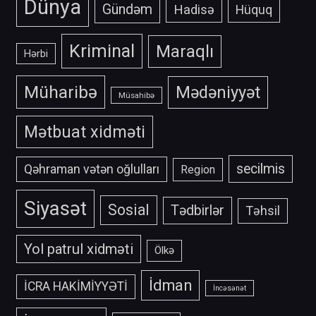
Dünya
Gündəm
Hadisə
Hüquq
Kriminal
Maraqlı
Hərbi
Müharibə
Mədəniyyət
Müsahibə
Mətbuat xidməti
secilmis
Qəhraman vətən oğlulları
Region
Siyasət
Sosial
Tədbirlər
Təhsil
Yol patrul xidməti
Ölkə
İdman
İCRA HAKİMİYYƏTİ
İncəsənət