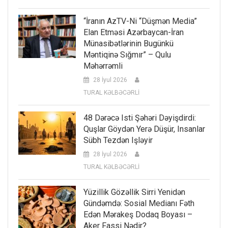
“İranın AzTV-Ni “düşmən Media”
Elan Etməsi Azərbaycan-İran
Münasibətlərinin Bugünkü
Məntiqinə Sığmır” – Qulu
Məhərrəmli
28 İyul 2026
TURAL KƏLBƏCƏRLİ
48 Dərəcə Isti Şəhəri Dəyişdirdi:
Quşlar Göydən Yerə Düşür, Insanlar
Sübh Tezdən Işləyir
28 İyul 2026
TURAL KƏLBƏCƏRLİ
Yüzillik Gözəllik Sirri Yenidən
Gündəmdə: Sosial Medianı Fəth
Edən Mərakeş Dodaq Boyası –
Aker Fassi Nədir?