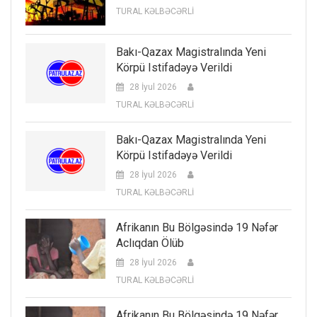
TURAL KƏLBƏCƏRLİ
Bakı-Qazax Magistralında Yeni
Körpü Istifadəyə Verildi
28 İyul 2026
TURAL KƏLBƏCƏRLİ
Bakı-Qazax Magistralında Yeni
Körpü Istifadəyə Verildi
28 İyul 2026
TURAL KƏLBƏCƏRLİ
Afrikanın Bu Bölgəsində 19 Nəfər
Aclıqdan Ölüb
28 İyul 2026
TURAL KƏLBƏCƏRLİ
Afrikanın Bu Bölgəsində 19 Nəfər