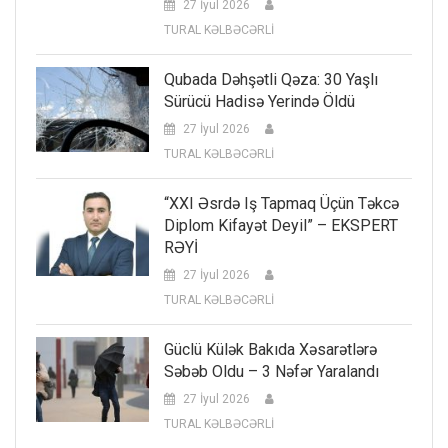
27 İyul 2026
TURAL KƏLBƏCƏRLİ
Qubada Dəhşətli Qəza: 30 Yaşlı
Sürücü Hadisə Yerində Öldü
27 İyul 2026
TURAL KƏLBƏCƏRLİ
“XXI Əsrdə Iş Tapmaq Üçün Təkcə
Diplom Kifayət Deyil” – EKSPERT
RƏYİ
27 İyul 2026
TURAL KƏLBƏCƏRLİ
Güclü Külək Bakıda Xəsarətlərə
Səbəb Oldu – 3 Nəfər Yaralandı
27 İyul 2026
TURAL KƏLBƏCƏRLİ