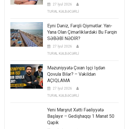
27 İyul 2026
TURAL KƏLBƏCƏRLİ
Eyni Dəniz, Fərqli Qiymətlər: Yan-
Yana Olan Çimərliklərdəki Bu Fərqin
SƏBƏBİ NƏDİR?
27 İyul 2026
TURAL KƏLBƏCƏRLİ
Məzuniyyətə Çıxan Işçi Işdən
Qovula Bilər? – Vəkildən
AÇIQLAMA
27 İyul 2026
TURAL KƏLBƏCƏRLİ
Yeni Marşrut Xətti Fəaliyyətə
Başlayır – Gedişhaqqı 1 Manat 50
Qəpik