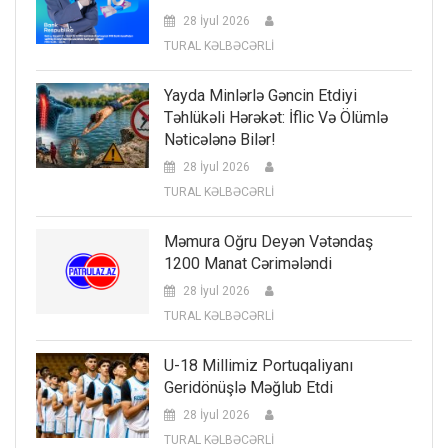
28 İyul 2026
TURAL KƏLBƏCƏRLİ
Yayda Minlərlə Gəncin Etdiyi
Təhlükəli Hərəkət: İflic Və Ölümlə
Nəticələnə Bilər!
28 İyul 2026
TURAL KƏLBƏCƏRLİ
Məmura Oğru Deyən Vətəndaş
1200 Manat Cərimələndi
28 İyul 2026
TURAL KƏLBƏCƏRLİ
U-18 Millimiz Portuqaliyanı
Geridönüşlə Məğlub Etdi
28 İyul 2026
TURAL KƏLBƏCƏRLİ