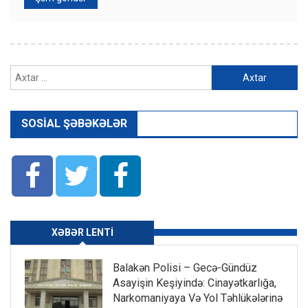
Axtarış:
SOSIAL ŞƏBƏKƏLƏR
XƏBƏR LENTI
Balakən Polisi – Gecə-Gündüz
Asayişin Keşiyində: Cinayətkarlığa,
Narkomaniyaya Və Yol Təhlükələrinə