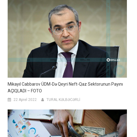
Mikayıl Cabbarov ÜDM-Də Qeyri Neft-Qaz Sektorunun Payını
AÇIQLADI – FOTO
22 Aprel 2022
TURAL KƏLBƏCƏRLİ