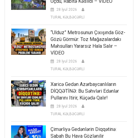
Uçdu, Rabitə Kəsildi – VİDEO
28 İyul 2026
TURAL KƏLBƏCƏRLİ
“Ulduz” Metrosunun Çıxışında Göz-
Gözü Görmür: Toz Mağazalardakı
Məhsulları Yararsız Hala Salır –
VİDEO
28 İyul 2026
TURAL KƏLBƏCƏRLİ
Xaricə Gedən Azərbaycanlıların
DİQQƏTİNƏ: Bu Səhvləri Edənlər
Pullarını Itirir, Küçədə Qalır!
28 İyul 2026
TURAL KƏLBƏCƏRLİ
Çimərliyə Gedənlərin Diqqətinə:
Sabah Bu Hava Gözlənilir