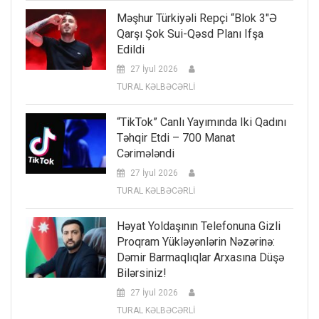
Məşhur Türkiyəli Repçi “Blok 3″ə
Qarşı Şok Sui-Qəsd Planı Ifşa
Edildi
27 İyul 2026
TURAL KƏLBƏCƏRLİ
“TikTok” Canlı Yayımında Iki Qadını
Təhqir Etdi – 700 Manat
Cərimələndi
27 İyul 2026
TURAL KƏLBƏCƏRLİ
Həyat Yoldaşının Telefonuna Gizli
Proqram Yükləyənlərin Nəzərinə:
Dəmir Barmaqlıqlar Arxasına Düşə
Bilərsiniz!
27 İyul 2026
TURAL KƏLBƏCƏRLİ