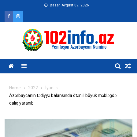
Skip
Bazar, Avqust 09, 2026
to
content
Home
2022
İyun
Azərbaycanın tədiyyə balansında ötən il böyük məbləğdə
qalıq yaranıb