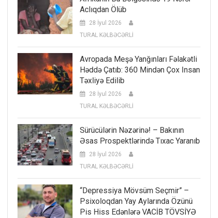
Aclıqdan Ölüb
28 İyul 2026
TURAL KƏLBƏCƏRLİ
Avropada Meşə Yanğınları Fəlakətli
Həddə Çatıb: 360 Mindən Çox Insan
Təxliyə Edilib
28 İyul 2026
TURAL KƏLBƏCƏRLİ
Sürücülərin Nəzərinə! – Bakının
Əsas Prospektlərində Tıxac Yaranıb
28 İyul 2026
TURAL KƏLBƏCƏRLİ
“Depressiya Mövsüm Seçmir” –
Psixoloqdan Yay Aylarında Özünü
Pis Hiss Edənlərə VACİB TÖVSİYƏ