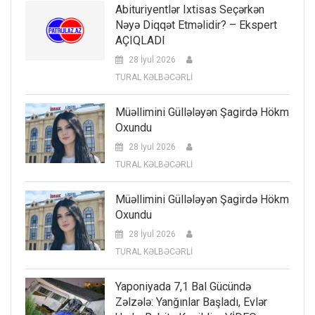
Abituriyentlər Ixtisas Seçərkən
Nəyə Diqqət Etməlidir? – Ekspert
AÇIQLADI
28 İyul 2026
TURAL KƏLBƏCƏRLİ
Müəllimini Güllələyən Şagirdə Hökm
Oxundu
28 İyul 2026
TURAL KƏLBƏCƏRLİ
Müəllimini Güllələyən Şagirdə Hökm
Oxundu
28 İyul 2026
TURAL KƏLBƏCƏRLİ
Yaponiyada 7,1 Bal Gücündə
Zəlzələ: Yanğınlar Başladı, Evlər