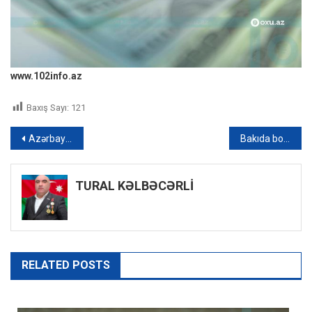
www.102info.az
Baxış Sayı:
121
Yazı
Azərbaycanlılar iki yerə ayrıldılar
Bakıda boşanmaq üçün məhkəməyə gedən qadın icra məmurundan hamilə qaldı
naviqasiyası
TURAL KƏLBƏCƏRLİ
RELATED POSTS