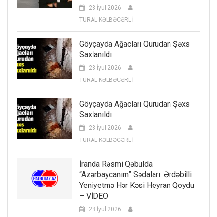
28 İyul 2026
TURAL KƏLBƏCƏRLİ
Göyçayda Ağacları Qurudan Şəxs
Saxlanıldı
28 İyul 2026
TURAL KƏLBƏCƏRLİ
Göyçayda Ağacları Qurudan Şəxs
Saxlanıldı
28 İyul 2026
TURAL KƏLBƏCƏRLİ
İranda Rəsmi Qəbulda
“Azərbaycanım” Sədaları: Ərdəbilli
Yeniyetmə Hər Kəsi Heyran Qoydu
– VİDEO
28 İyul 2026