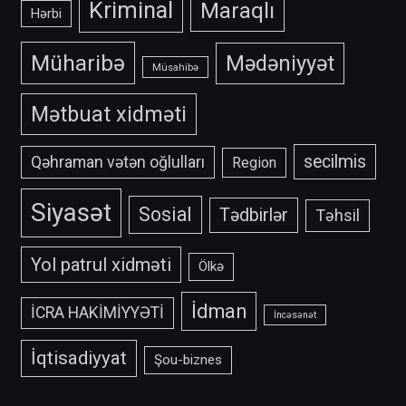
Kriminal
Maraqlı
Hərbi
Müharibə
Mədəniyyət
Müsahibə
Mətbuat xidməti
secilmis
Qəhraman vətən oğlulları
Region
Siyasət
Sosial
Tədbirlər
Təhsil
Yol patrul xidməti
Ölkə
İdman
İCRA HAKİMİYYƏTİ
İncəsənət
İqtisadiyyat
Şou-biznes