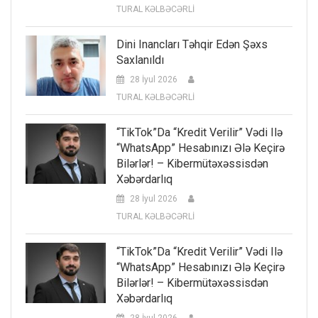
TURAL KƏLBƏCƏRLİ
Dini Inancları Təhqir Edən Şəxs
Saxlanıldı
28 İyul 2026
TURAL KƏLBƏCƏRLİ
“TikTok”da “kredit Verilir” Vədi Ilə
“WhatsApp” Hesabınızı Ələ Keçirə
Bilərlər! – Kibermütəxəssisdən
Xəbərdarlıq
28 İyul 2026
TURAL KƏLBƏCƏRLİ
“TikTok”da “kredit Verilir” Vədi Ilə
“WhatsApp” Hesabınızı Ələ Keçirə
Bilərlər! – Kibermütəxəssisdən
Xəbərdarlıq