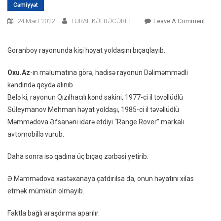
Cəmiyyət
On
24 Mart 2022
TURAL KƏLBƏCƏRLİ
Leave A Comment
Azər
Kişi
Goranboy rayonunda kişi həyat yoldaşını bıçaqlayıb.
Arvad
Maşın
Oxu.Az
-ın məlumatına görə, hadisə rayonun Dəliməmmədli
Vurdu
kəndində qeydə alınıb.
Sonr
Belə ki, rayonun Qızılhacılı kənd sakini, 1977-ci il təvəllüdlü
Bıçaq
Süleymanov Mehman həyat yoldaşı, 1985-ci il təvəllüdlü
Məmmədova Əfsanəni idarə etdiyi “Range Rover” markalı
avtomobillə vurub.
Daha sonra isə qadına üç bıçaq zərbəsi yetirib.
Ə.Məmmədova xəstəxanaya çatdırılsa da, onun həyatını xilas
etmək mümkün olmayıb.
Faktla bağlı araşdırma aparılır.