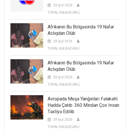
28 İyul 2026
TURAL KƏLBƏCƏRLİ
Afrikanın Bu Bölgəsində 19 Nəfər
Aclıqdan Ölüb
28 İyul 2026
TURAL KƏLBƏCƏRLİ
Afrikanın Bu Bölgəsində 19 Nəfər
Aclıqdan Ölüb
28 İyul 2026
TURAL KƏLBƏCƏRLİ
Avropada Meşə Yanğınları Fəlakətli
Həddə Çatıb: 360 Mindən Çox Insan
Təxliyə Edilib
28 İyul 2026
TURAL KƏLBƏCƏRLİ