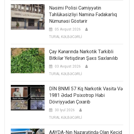
Nəsimi Polisi Cəmiyyətin
Təhlükəsizliyi Naminə Fədakarlıq
Nümunəsi Göstərir
05 Avqust 2026
TURAL KƏLBƏCƏRLİ
Çay Kənarında Narkotik Tərkibli
Bitkilər Yetişdirən Şəxs Saxlanılıb
03 Avqust 2026
TURAL KƏLBƏCƏRLİ
DİN BNMİ 57 Kq Narkotik Vasitə Və
1981 Ədəd Psixotrop Həbi
Dövriyyədən Çıxarıb
30 İyul 2026
TURAL KƏLBƏCƏRLİ
AAYDA-Nın Nəzarətində Olan Keçid