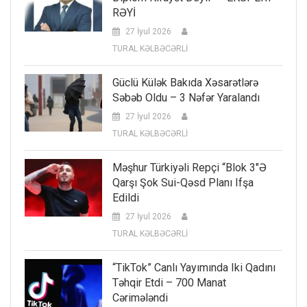
RƏYİ
27 İyul 2026
TURAL KƏLBƏCƏRLİ
Güclü Külək Bakıda Xəsarətlərə
Səbəb Oldu – 3 Nəfər Yaralandı
27 İyul 2026
TURAL KƏLBƏCƏRLİ
Məşhur Türkiyəli Repçi “Blok 3″ə
Qarşı Şok Sui-Qəsd Planı Ifşa
Edildi
27 İyul 2026
TURAL KƏLBƏCƏRLİ
“TikTok” Canlı Yayımında Iki Qadını
Təhqir Etdi – 700 Manat
Cərimələndi