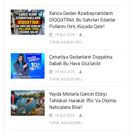
Xaricə Gedən Azərbaycanlıların
DİQQƏTİNƏ: Bu Səhvləri Edənlər
Pullarını Itirir, Küçədə Qalır!
28 İyul 2026
TURAL KƏLBƏCƏRLİ
Çimərliyə Gedənlərin Diqqətinə:
Sabah Bu Hava Gözlənilir
28 İyul 2026
TURAL KƏLBƏCƏRLİ
Yayda Minlərlə Gəncin Etdiyi
Təhlükəli Hərəkət: İflic Və Ölümlə
Nəticələnə Bilər!
28 İyul 2026
TURAL KƏLBƏCƏRLİ