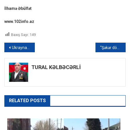
İlhamə Əbülfət
www.102info.az
Baxış Sayı:
149
Yazı
Ukrayna müdafiə naziri: “Rusiyanın ümumi itkisi 40 min nəfərdən çoxdur”
“Şəkər döyüşləri” geridə qaldı: Rusiyada insanlar artıq sabun üstündə dava edirlər – VİDEO
naviqasiyası
TURAL KƏLBƏCƏRLİ
RELATED POSTS