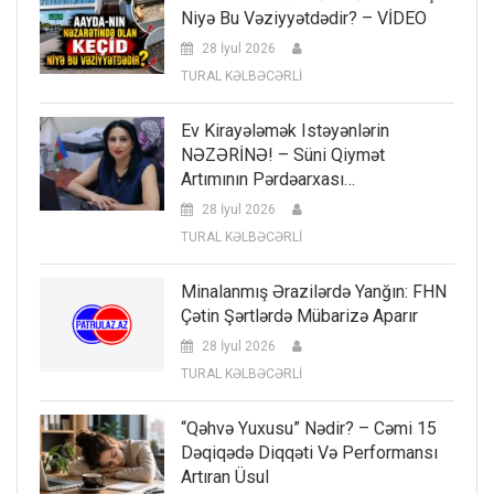
Niyə Bu Vəziyyətdədir? – VİDEO
28 İyul 2026
TURAL KƏLBƏCƏRLİ
Ev Kirayələmək Istəyənlərin
NƏZƏRİNƏ! – Süni Qiymət
Artımının Pərdəarxası…
28 İyul 2026
TURAL KƏLBƏCƏRLİ
Minalanmış Ərazilərdə Yanğın: FHN
Çətin Şərtlərdə Mübarizə Aparır
28 İyul 2026
TURAL KƏLBƏCƏRLİ
“Qəhvə Yuxusu” Nədir? – Cəmi 15
Dəqiqədə Diqqəti Və Performansı
Artıran Üsul