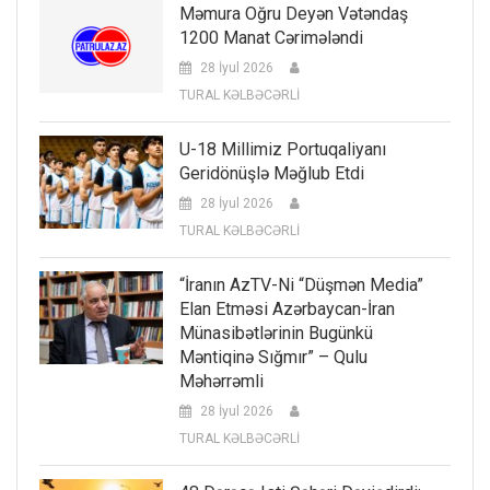
Məmura Oğru Deyən Vətəndaş
1200 Manat Cərimələndi
28 İyul 2026
TURAL KƏLBƏCƏRLİ
U-18 Millimiz Portuqaliyanı
Geridönüşlə Məğlub Etdi
28 İyul 2026
TURAL KƏLBƏCƏRLİ
“İranın AzTV-Ni “düşmən Media”
Elan Etməsi Azərbaycan-İran
Münasibətlərinin Bugünkü
Məntiqinə Sığmır” – Qulu
Məhərrəmli
28 İyul 2026
TURAL KƏLBƏCƏRLİ