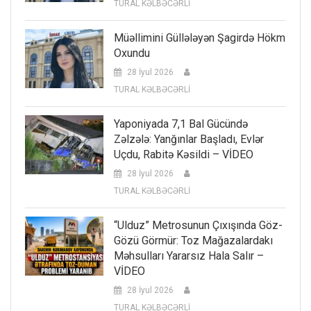
TURAL KƏLBƏCƏRLİ
Müəllimini Güllələyən Şagirdə Hökm
Oxundu
28 İyul 2026
TURAL KƏLBƏCƏRLİ
Yaponiyada 7,1 Bal Gücündə
Zəlzələ: Yanğınlar Başladı, Evlər
Uçdu, Rabitə Kəsildi – VİDEO
28 İyul 2026
TURAL KƏLBƏCƏRLİ
“Ulduz” Metrosunun Çıxışında Göz-
Gözü Görmür: Toz Mağazalardakı
Məhsulları Yararsız Hala Salır –
VİDEO
28 İyul 2026
TURAL KƏLBƏCƏRLİ