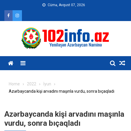
Skip
Cümə, Avqust 07, 2026
to
content
Home
2022
İyun
Azərbaycanda kişi arvadını maşınla vurdu, sonra bıçaqladı
Azərbaycanda kişi arvadını maşınla
vurdu, sonra bıçaqladı