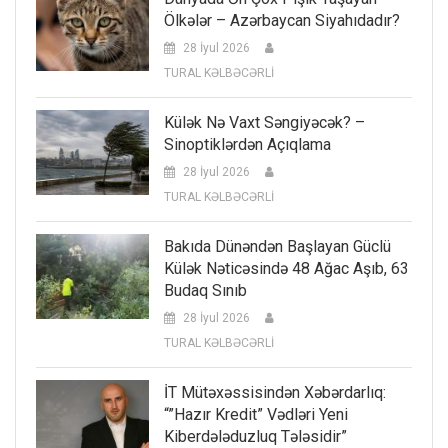
Ölkələr – Azərbaycan Siyahıdadır?
28 İyul 2026
TURAL KƏLBƏCƏRLİ
Külək Nə Vaxt Səngiyəcək? –
Sinoptiklərdən Açıqlama
28 İyul 2026
TURAL KƏLBƏCƏRLİ
Bakıda Dünəndən Başlayan Güclü
Külək Nəticəsində 48 Ağac Aşıb, 63
Budaq Sınıb
28 İyul 2026
TURAL KƏLBƏCƏRLİ
İT Mütəxəssisindən Xəbərdarlıq:
“”Hazır Kredit” Vədləri Yeni
Kiberdələduzluq Tələsidir”