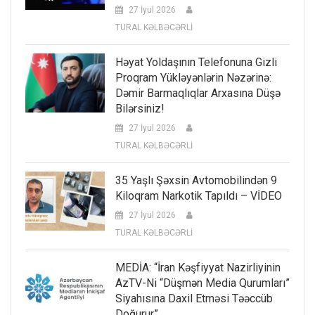
27 İyul 2026
TURAL KƏLBƏCƏRLİ
Həyat Yoldaşının Telefonuna Gizli
Proqram Yükləyənlərin Nəzərinə:
Dəmir Barmaqlıqlar Arxasına Düşə
Bilərsiniz!
27 İyul 2026
TURAL KƏLBƏCƏRLİ
35 Yaşlı Şəxsin Avtomobilindən 9
Kiloqram Narkotik Tapıldı – VİDEO
27 İyul 2026
TURAL KƏLBƏCƏRLİ
MEDİA: “İran Kəşfiyyat Nazirliyinin
AzTV-Ni “düşmən Media Qurumları”
Siyahısına Daxil Etməsi Təəccüb
Doğurur”