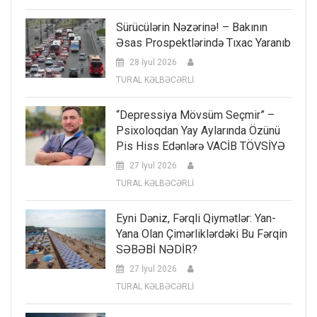
Sürücülərin Nəzərinə! – Bakının
Əsas Prospektlərində Tıxac Yaranıb
28 İyul 2026
TURAL KƏLBƏCƏRLİ
“Depressiya Mövsüm Seçmir” –
Psixoloqdan Yay Aylarında Özünü
Pis Hiss Edənlərə VACİB TÖVSİYƏ
27 İyul 2026
TURAL KƏLBƏCƏRLİ
Eyni Dəniz, Fərqli Qiymətlər: Yan-
Yana Olan Çimərliklərdəki Bu Fərqin
SƏBƏBİ NƏDİR?
27 İyul 2026
TURAL KƏLBƏCƏRLİ