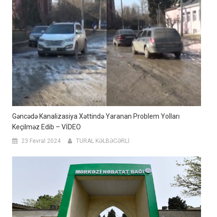
Gəncədə Kanalizasiya Xəttində Yaranan Problem Yolları
Keçilməz Edib – VİDEO
23 Fevral 2024
TURAL KƏLBƏCƏRLİ