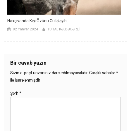
Naxçıvanda Kişi Özünü Güllələyib
02 Yanvar 2024
TURAL KƏLBƏCƏRLİ
Bir cavab yazın
Sizin e-poçt ünvanınız dərc edilməyəcəkdir.
Gərəkli sahələr
*
ilə işarələnmişdir
Şərh
*