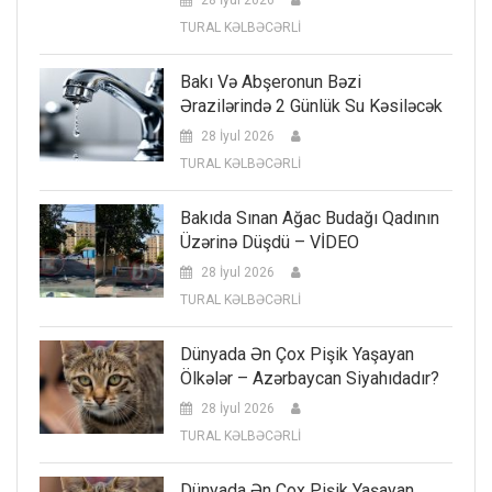
28 İyul 2026
TURAL KƏLBƏCƏRLİ
Bakı Və Abşeronun Bəzi
Ərazilərində 2 Günlük Su Kəsiləcək
28 İyul 2026
TURAL KƏLBƏCƏRLİ
Bakıda Sınan Ağac Budağı Qadının
Üzərinə Düşdü – VİDEO
28 İyul 2026
TURAL KƏLBƏCƏRLİ
Dünyada Ən Çox Pişik Yaşayan
Ölkələr – Azərbaycan Siyahıdadır?
28 İyul 2026
TURAL KƏLBƏCƏRLİ
Dünyada Ən Çox Pişik Yaşayan