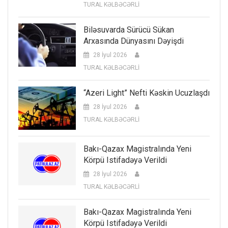
TURAL KƏLBƏCƏRLİ
Biləsuvarda Sürücü Sükan
Arxasında Dünyasını Dəyişdi
28 İyul 2026
TURAL KƏLBƏCƏRLİ
“Azeri Light” Nefti Kəskin Ucuzlaşdı
28 İyul 2026
TURAL KƏLBƏCƏRLİ
Bakı-Qazax Magistralında Yeni
Körpü Istifadəyə Verildi
28 İyul 2026
TURAL KƏLBƏCƏRLİ
Bakı-Qazax Magistralında Yeni
Körpü Istifadəyə Verildi