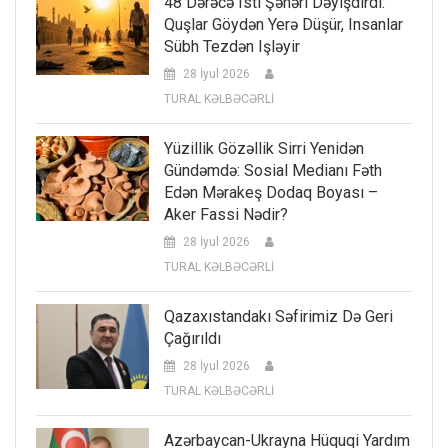
48 Dərəcə Isti Şəhəri Dəyişdirdi:
Quşlar Göydən Yerə Düşür, Insanlar
Sübh Tezdən Işləyir
28 İyul 2026
TURAL KƏLBƏCƏRLİ
Yüzillik Gözəllik Sirri Yenidən
Gündəmdə: Sosial Medianı Fəth
Edən Mərakeş Dodaq Boyası –
Aker Fassi Nədir?
28 İyul 2026
TURAL KƏLBƏCƏRLİ
Qazaxıstandakı Səfirimiz Də Geri
Çağırıldı
28 İyul 2026
TURAL KƏLBƏCƏRLİ
Azərbaycan-Ukrayna Hüquqi Yardım