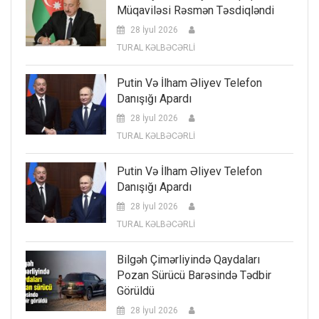
Müqaviləsi Rəsmən Təsdiqləndi
28 İyul 2026
TURAL KƏLBƏCƏRLİ
Putin Və İlham Əliyev Telefon
Danışığı Apardı
28 İyul 2026
TURAL KƏLBƏCƏRLİ
Putin Və İlham Əliyev Telefon
Danışığı Apardı
28 İyul 2026
TURAL KƏLBƏCƏRLİ
Bilgəh Çimərliyində Qaydaları
Pozan Sürücü Barəsində Tədbir
Görüldü
28 İyul 2026