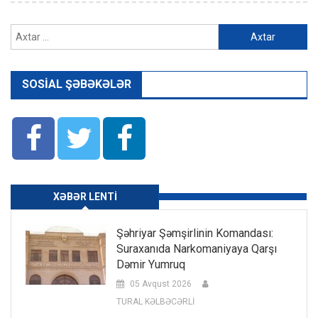
Axtarış:
SOSIAL ŞƏBƏKƏLƏR
XƏBƏR LENTI
Şəhriyar Şəmşirlinin Komandası:
Suraxanıda Narkomaniyaya Qarşı
Dəmir Yumruq
05 Avqust 2026
TURAL KƏLBƏCƏRLİ