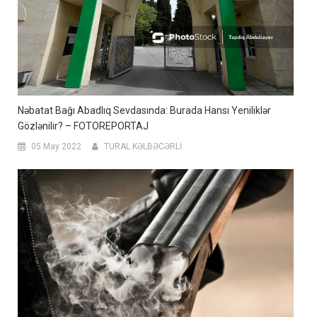
Nəbatat Bağı Abadlıq Sevdasında: Burada Hansı Yeniliklər
Gözlənilir? – FOTOREPORTAJ
05 May 2022
TURAL KƏLBƏCƏRLİ