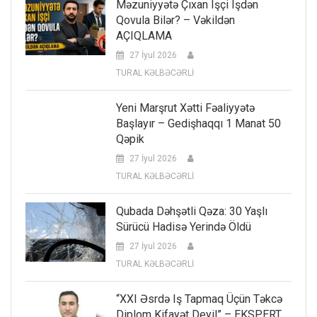
Məzuniyyətə Çıxan Işçi Işdən
Qovula Bilər? – Vəkildən
AÇIQLAMA
27 İyul 2026
TURAL KƏLBƏCƏRLİ
Yeni Marşrut Xətti Fəaliyyətə
Başlayır – Gedişhaqqı 1 Manat 50
Qəpik
27 İyul 2026
TURAL KƏLBƏCƏRLİ
Qubada Dəhşətli Qəza: 30 Yaşlı
Sürücü Hadisə Yerində Öldü
27 İyul 2026
TURAL KƏLBƏCƏRLİ
“XXI Əsrdə Iş Tapmaq Üçün Təkcə
Diplom Kifayət Deyil” – EKSPERT