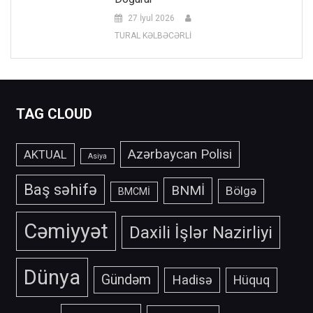
27 İyul 2026
TURAL KƏLBƏCƏRLİ
TAG CLOUD
Azərbaycan Polisi
AKTUAL
Asiya
Baş səhifə
BNMİ
Bölgə
BMCMİ
Cəmiyyət
Daxili İşlər Nazirliyi
Dünya
Gündəm
Hadisə
Hüquq