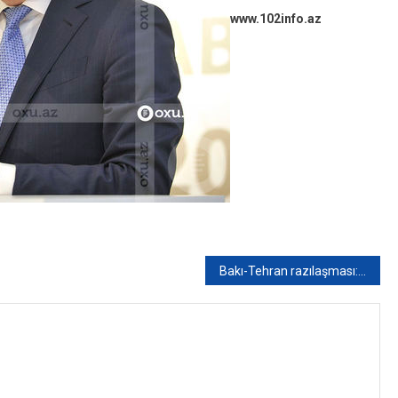
www.102info.az
Bakı-Tehran razılaşması: “Azərbaycanın gəlirləri artacaq” – MÖVQE