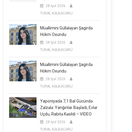
28 İyul 2026
TURAL KƏLBƏCƏRLİ
Müəllimini Güllələyən Şagirdə
Hökm Oxundu
28 İyul 2026
TURAL KƏLBƏCƏRLİ
Müəllimini Güllələyən Şagirdə
Hökm Oxundu
28 İyul 2026
TURAL KƏLBƏCƏRLİ
Yaponiyada 7,1 Bal Gücündə
Zəlzələ: Yanğınlar Başladı, Evlər
Uçdu, Rabitə Kəsildi – VİDEO
28 İyul 2026
TURAL KƏLBƏCƏRLİ