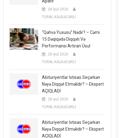
Aparır
28 İyul 2026
TURAL KƏLBƏCƏRLİ
“Qəhvə Yuxusu” Nədir? – Cəmi
15 Dəqiqədə Diqqəti Və
Performansı Artıran Üsul
28 İyul 2026
TURAL KƏLBƏCƏRLİ
Abituriyentlər Ixtisas Seçərkən
Nəyə Diqqət Etməlidir? – Ekspert
AÇIQLADI
28 İyul 2026
TURAL KƏLBƏCƏRLİ
Abituriyentlər Ixtisas Seçərkən
Nəyə Diqqət Etməlidir? – Ekspert
AÇIQLADI