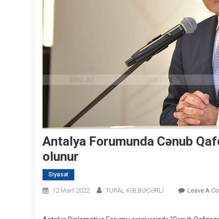
Antalya Forumunda Cənub Qafq
olunur
Siyasət
12 Mart 2022
TURAL KƏLBƏCƏRLİ
Leave A C