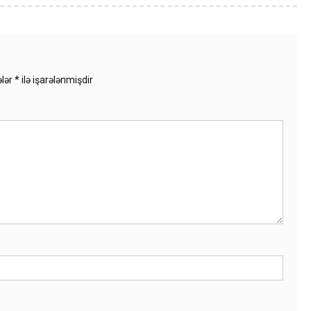
ələr
*
ilə işarələnmişdir