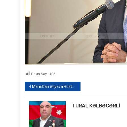
Baxış Sayı:
106
Yazı
Mehriban Əliyeva Rüstəm İbrahimbəyovun vəfatı ilə əlaqədar onun ailəsinə başsağlığı verib – FOTO
naviqasiyası
TURAL KƏLBƏCƏRLİ