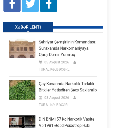
XƏBƏR LENTI
Şəhriyar Şəmşirlinin Komandası:
Suraxanıda Narkomaniyaya
Qarşı Dəmir Yumruq
05 Avqust 2026
TURAL KƏLBƏCƏRLİ
Çay Kənarında Narkotik Tərkibli
Bitkilər Yetişdirən Şəxs Saxlanılıb
03 Avqust 2026
TURAL KƏLBƏCƏRLİ
DİN BNMİ 57 Kq Narkotik Vasitə
Və 1981 Ədəd Psixotrop Həbi