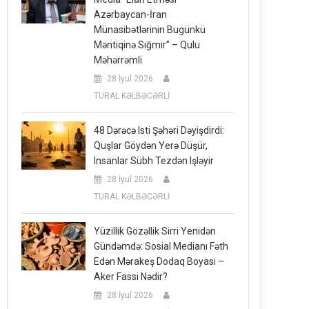
Azərbaycan-İran
Münasibətlərinin Bugünkü
Məntiqinə Sığmır” – Qulu
Məhərrəmli
28 İyul 2026
TURAL KƏLBƏCƏRLİ
48 Dərəcə Isti Şəhəri Dəyişdirdi:
Quşlar Göydən Yerə Düşür,
Insanlar Sübh Tezdən Işləyir
28 İyul 2026
TURAL KƏLBƏCƏRLİ
Yüzillik Gözəllik Sirri Yenidən
Gündəmdə: Sosial Medianı Fəth
Edən Mərakeş Dodaq Boyası –
Aker Fassi Nədir?
28 İyul 2026