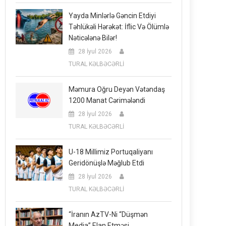
Yayda Minlərlə Gəncin Etdiyi
Təhlükəli Hərəkət: İflic Və Ölümlə
Nəticələnə Bilər!
28 İyul 2026
TURAL KƏLBƏCƏRLİ
Məmura Oğru Deyən Vətəndaş
1200 Manat Cərimələndi
28 İyul 2026
TURAL KƏLBƏCƏRLİ
U-18 Millimiz Portuqaliyanı
Geridönüşlə Məğlub Etdi
28 İyul 2026
TURAL KƏLBƏCƏRLİ
“İranın AzTV-Ni “düşmən
Media” Elan Etməsi