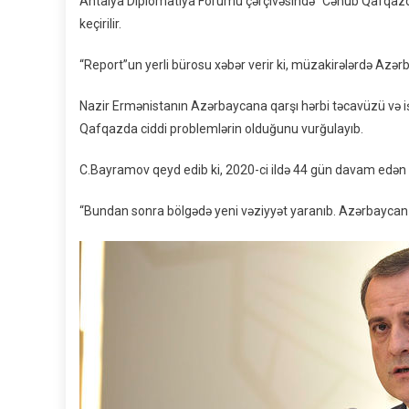
Antalya Diplomatiya Forumu çərçivəsində “Cənub Qafqazd
keçirilir.
“Report”un yerli bürosu xəbər verir ki, müzakirələrdə Azərb
Nazir Ermənistanın Azərbaycana qarşı hərbi təcavüzü və işğ
Qafqazda ciddi problemlərin olduğunu vurğulayıb.
C.Bayramov qeyd edib ki, 2020-ci ildə 44 gün davam edən 
“Bundan sonra bölgədə yeni vəziyyət yaranıb. Azərbaycan d