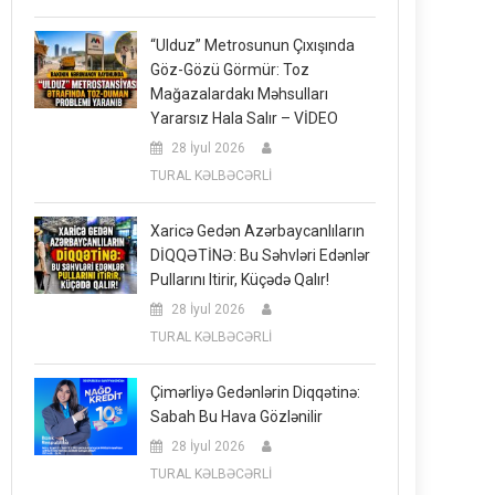
“Ulduz” Metrosunun Çıxışında
Göz-Gözü Görmür: Toz
Mağazalardakı Məhsulları
Yararsız Hala Salır – VİDEO
28 İyul 2026
TURAL KƏLBƏCƏRLİ
Xaricə Gedən Azərbaycanlıların
DİQQƏTİNƏ: Bu Səhvləri Edənlər
Pullarını Itirir, Küçədə Qalır!
28 İyul 2026
TURAL KƏLBƏCƏRLİ
Çimərliyə Gedənlərin Diqqətinə:
Sabah Bu Hava Gözlənilir
28 İyul 2026
TURAL KƏLBƏCƏRLİ