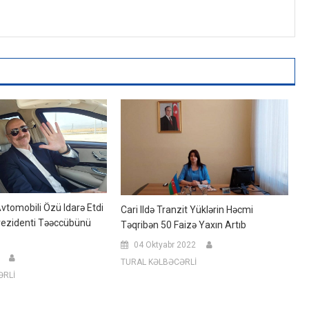
vtomobili Özü Idarə Etdi
Cari Ildə Tranzit Yüklərin Həcmi
rezidenti Təəccübünü
Təqribən 50 Faizə Yaxın Artıb
04 Oktyabr 2022
TURAL KƏLBƏCƏRLİ
ƏRLİ