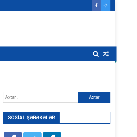
Axtarış:
SOSIAL ŞƏBƏKƏLƏR