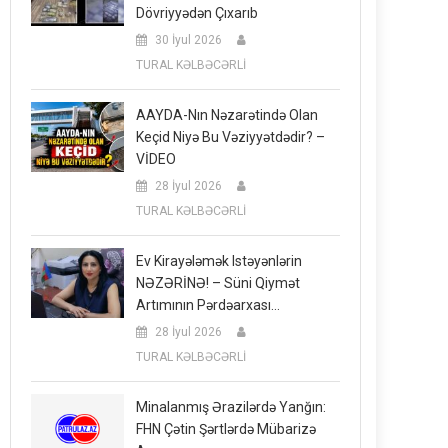
Dövriyyədən Çıxarıb
30 İyul 2026
TURAL KƏLBƏCƏRLİ
AAYDA-Nın Nəzarətində Olan
Keçid Niyə Bu Vəziyyətdədir? –
VİDEO
28 İyul 2026
TURAL KƏLBƏCƏRLİ
Ev Kirayələmək Istəyənlərin
NƏZƏRİNƏ! – Süni Qiymət
Artımının Pərdəarxası…
28 İyul 2026
TURAL KƏLBƏCƏRLİ
Minalanmış Ərazilərdə Yanğın:
FHN Çətin Şərtlərdə Mübarizə