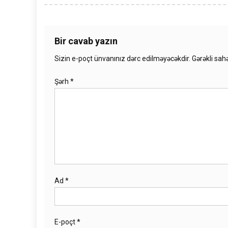
Bir cavab yazın
Sizin e-poçt ünvanınız dərc edilməyəcəkdir.
Gərəkli sah
Şərh
*
Ad
*
E-poçt
*