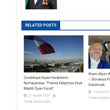
RELATED POSTS
İlham Əliyev A
Qvadelupa Siyasi Hərəkatının
– Slovakiya P
Nümayəndəsi: “Fransa Xalqımıza Xeyli
Gizlətmədi
Maddi Ziyan Vurub”
14 İyul 2026
21 Noyabr 2023
TURAL KƏLBƏC
TURAL KƏLBƏCƏRLİ