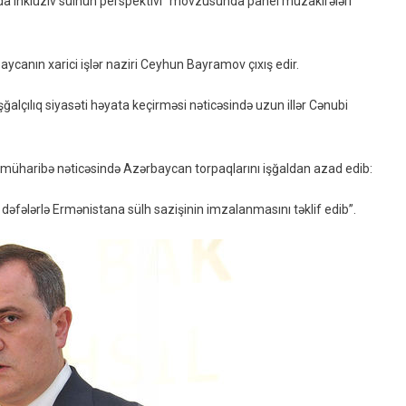
a inklüziv sülhün perspektivi” mövzusunda panel müzakirələri
Cənub
Qafqazda
Sülh
aycanın xarici işlər naziri Ceyhun Bayramov çıxış edir.
Perspektivləri
Müzakirə
alçılıq siyasəti həyata keçirməsi nəticəsində uzun illər Cənubi
Olunur
müharibə nəticəsində Azərbaycan torpaqlarını işğaldan azad edib:
əfələrlə Ermənistana sülh sazişinin imzalanmasını təklif edib”.