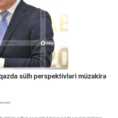
azda sülh perspektivləri müzakirə
On
omment
Antalya
Forumunda