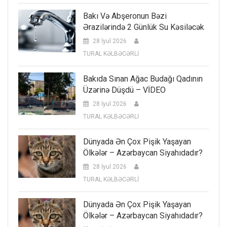
Bakı Və Abşeronun Bəzi
Ərazilərində 2 Günlük Su Kəsiləcək
28 İyul 2026
TURAL KƏLBƏCƏRLİ
Bakıda Sınan Ağac Budağı Qadının
Üzərinə Düşdü – VİDEO
28 İyul 2026
TURAL KƏLBƏCƏRLİ
Dünyada Ən Çox Pişik Yaşayan
Ölkələr – Azərbaycan Siyahıdadır?
28 İyul 2026
TURAL KƏLBƏCƏRLİ
Dünyada Ən Çox Pişik Yaşayan
Ölkələr – Azərbaycan Siyahıdadır?