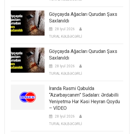
Göyçayda Ağacları Qurudan Şəxs
Saxlanıldı
28 İyul 2026
TURAL KƏLBƏCƏRLİ
Göyçayda Ağacları Qurudan Şəxs
Saxlanıldı
28 İyul 2026
TURAL KƏLBƏCƏRLİ
İranda Rəsmi Qəbulda
“Azərbaycanım” Sədaları: Ərdəbilli
Yeniyetmə Hər Kəsi Heyran Qoydu
– VİDEO
28 İyul 2026
TURAL KƏLBƏCƏRLİ