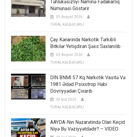
Təhlükəsizliyi Naminə Fədakarlıq
Nümunəsi Göstərir
05 Avqust 2026
TURAL KƏLBƏCƏRLİ
Çay Kənarında Narkotik Tərkibli
Bitkilər Yetişdirən Şəxs Saxlanılıb
03 Avqust 2026
TURAL KƏLBƏCƏRLİ
DİN BNMİ 57 Kq Narkotik Vasitə Və
1981 Ədəd Psixotrop Həbi
Dövriyyədən Çıxarıb
30 İyul 2026
TURAL KƏLBƏCƏRLİ
AAYDA-Nın Nəzarətində Olan Keçid
Niyə Bu Vəziyyətdədir? – VİDEO