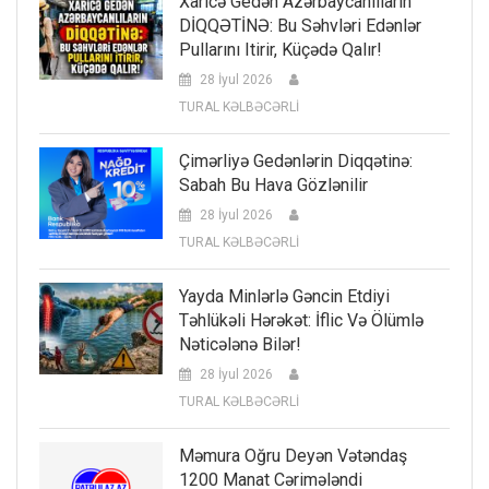
Xaricə Gedən Azərbaycanlıların
DİQQƏTİNƏ: Bu Səhvləri Edənlər
Pullarını Itirir, Küçədə Qalır!
28 İyul 2026
TURAL KƏLBƏCƏRLİ
Çimərliyə Gedənlərin Diqqətinə:
Sabah Bu Hava Gözlənilir
28 İyul 2026
TURAL KƏLBƏCƏRLİ
Yayda Minlərlə Gəncin Etdiyi
Təhlükəli Hərəkət: İflic Və Ölümlə
Nəticələnə Bilər!
28 İyul 2026
TURAL KƏLBƏCƏRLİ
Məmura Oğru Deyən Vətəndaş
1200 Manat Cərimələndi