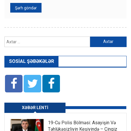
Axtarış:
SOSIAL ŞƏBƏKƏLƏR
XƏBƏR LENTI
19-Cu Polis Bölməsi: Asayişin Və
Təhlükəsizliyin Keşiyində – Çingiz