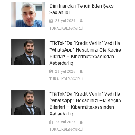
Dini Inancları Təhqir Edən Şəxs
Saxlanıldı
28 İyul 2026
TURAL KƏLBƏCƏRLİ
“TikTok”da “kredit Verilir” Vədi Ilə
“WhatsApp” Hesabınızı Ələ Keçirə
Bilərlər! – Kibermütəxəssisdən
Xəbərdarlıq
28 İyul 2026
TURAL KƏLBƏCƏRLİ
“TikTok”da “kredit Verilir” Vədi Ilə
“WhatsApp” Hesabınızı Ələ Keçirə
Bilərlər! – Kibermütəxəssisdən
Xəbərdarlıq
28 İyul 2026
TURAL KƏLBƏCƏRLİ