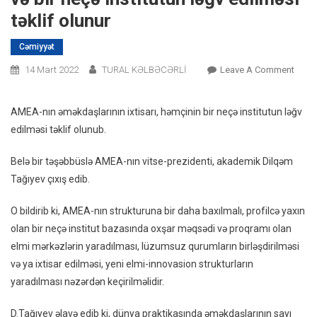
təklif olunur
Cəmiyyət
On
14 Mart 2022
TURAL KƏLBƏCƏRLİ
Leave A Comment
AMEA
Nın
AMEA-nın əməkdaşlarının ixtisarı, həmçinin bir neçə institutun ləğv
Əməkd
edilməsi təklif olunub.
Ixtisar
Və
Belə bir təşəbbüslə AMEA-nın vitse-prezidenti, akademik Dilqəm
Bir
Tağıyev çıxış edib.
Neçə
Instit
O bildirib ki, AMEA-nın strukturuna bir daha baxılmalı, profilcə yaxın
Ləğv
olan bir neçə institut bazasında oxşar məqsədi və proqramı olan
Edilm
elmi mərkəzlərin yaradılması, lüzumsuz qurumların birləşdirilməsi
Təklif
və ya ixtisar edilməsi, yeni elmi-innovasion strukturların
Olunu
yaradılması nəzərdən keçirilməlidir.
D.Tağıyev əlavə edib ki, dünya praktikasında əməkdaşlarının sayı