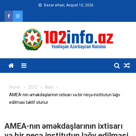
Skip
Bazar ertəsi, Avqust 10, 2026
to
content
Home
2022
May
AMEA-nın əməkdaşlarının ixtisarı və bir neçə institutun ləğv
edilməsi təklif olunur
AMEA-nın əməkdaşlarının ixtisarı
və bir neçə institutun ləğv edilməsi