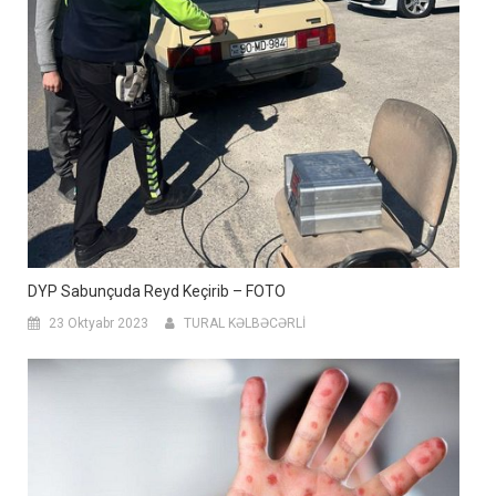
DYP Sabunçuda Reyd Keçirib – FOTO
23 Oktyabr 2023
TURAL KƏLBƏCƏRLİ