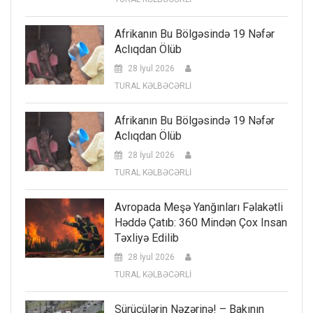
Afrikanın Bu Bölgəsində 19 Nəfər
Aclıqdan Ölüb
28 İyul 2026
TURAL KƏLBƏCƏRLİ
Afrikanın Bu Bölgəsində 19 Nəfər
Aclıqdan Ölüb
28 İyul 2026
TURAL KƏLBƏCƏRLİ
Avropada Meşə Yanğınları Fəlakətli
Həddə Çatıb: 360 Mindən Çox Insan
Təxliyə Edilib
28 İyul 2026
TURAL KƏLBƏCƏRLİ
Sürücülərin Nəzərinə! – Bakının