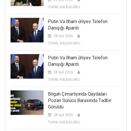
TURAL KƏLBƏCƏRLİ
Putin Və İlham Əliyev Telefon
Danışığı Apardı
28 İyul 2026
TURAL KƏLBƏCƏRLİ
Putin Və İlham Əliyev Telefon
Danışığı Apardı
28 İyul 2026
TURAL KƏLBƏCƏRLİ
Bilgəh Çimərliyində Qaydaları
Pozan Sürücü Barəsində Tədbir
Görüldü
28 İyul 2026
TURAL KƏLBƏCƏRLİ