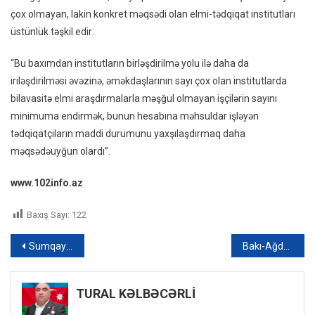
çox olmayan, lakin konkret məqsədi olan elmi-tədqiqat institutları
üstünlük təşkil edir:
“Bu baxımdan institutların birləşdirilmə yolu ilə daha da
iriləşdirilməsi əvəzinə, əməkdaşlarının sayı çox olan institutlarda
bilavasitə elmi araşdırmalarla məşğul olmayan işçilərin sayını
minimuma endirmək, bunun hesabına məhsuldar işləyən
tədqiqatçıların maddi durumunu yaxşılaşdırmaq daha
məqsədəuyğun olardı”.
www.102info.az
Baxış Sayı:
122
Yazı
Sumqayıtda 84 yaşlı şəxs itkin düşdü – FOTO
Bakı-Ağdam-Bakı istiqamətində əlavə avtobus reysi açılacaq
naviqasiyası
TURAL KƏLBƏCƏRLİ