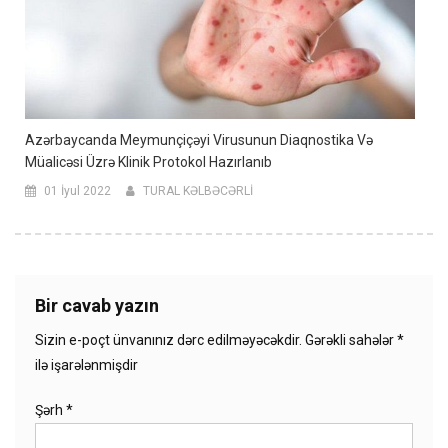
Azərbaycanda Meymunçiçəyi Virusunun Diaqnostika Və
Müalicəsi Üzrə Klinik Protokol Hazırlanıb
01 İyul 2022
TURAL KƏLBƏCƏRLİ
Bir cavab yazın
Sizin e-poçt ünvanınız dərc edilməyəcəkdir.
Gərəkli sahələr
*
ilə işarələnmişdir
Şərh
*