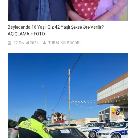
Beyləqanda 16 Yaşlı Qız 42 Yaşlı Şəxsə Ərə Verilir? –
AÇIQLAMA + FOTO
22 Fevral 2024
TURAL KƏLBƏCƏRLİ