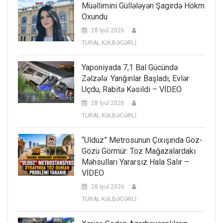
Müəllimini Güllələyən Şagirdə Hökm
Oxundu
28 İyul 2026
TURAL KƏLBƏCƏRLİ
Yaponiyada 7,1 Bal Gücündə
Zəlzələ: Yanğınlar Başladı, Evlər
Uçdu, Rabitə Kəsildi – VİDEO
28 İyul 2026
TURAL KƏLBƏCƏRLİ
“Ulduz” Metrosunun Çıxışında Göz-
Gözü Görmür: Toz Mağazalardakı
Məhsulları Yararsız Hala Salır –
VİDEO
28 İyul 2026
TURAL KƏLBƏCƏRLİ