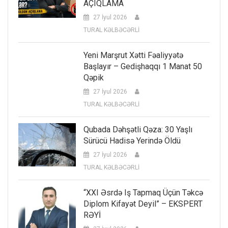
AÇIQLAMA
27 İyul 2026
TURAL KƏLBƏCƏRLİ
Yeni Marşrut Xətti Fəaliyyətə
Başlayır – Gedişhaqqı 1 Manat 50
Qəpik
27 İyul 2026
TURAL KƏLBƏCƏRLİ
Qubada Dəhşətli Qəza: 30 Yaşlı
Sürücü Hadisə Yerində Öldü
27 İyul 2026
TURAL KƏLBƏCƏRLİ
“XXI Əsrdə Iş Tapmaq Üçün Təkcə
Diplom Kifayət Deyil” – EKSPERT
RƏYİ