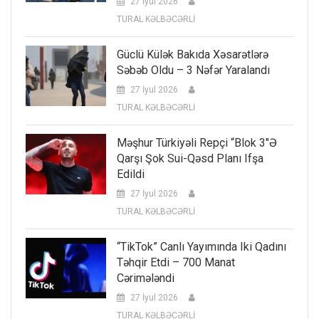
27 İyul 2026
TURAL KƏLBƏCƏRLİ
Güclü Külək Bakıda Xəsarətlərə
Səbəb Oldu – 3 Nəfər Yaralandı
27 İyul 2026
TURAL KƏLBƏCƏRLİ
Məşhur Türkiyəli Repçi “Blok 3″ə
Qarşı Şok Sui-Qəsd Planı Ifşa
Edildi
27 İyul 2026
TURAL KƏLBƏCƏRLİ
“TikTok” Canlı Yayımında Iki Qadını
Təhqir Etdi – 700 Manat
Cərimələndi
27 İyul 2026
TURAL KƏLBƏCƏRLİ