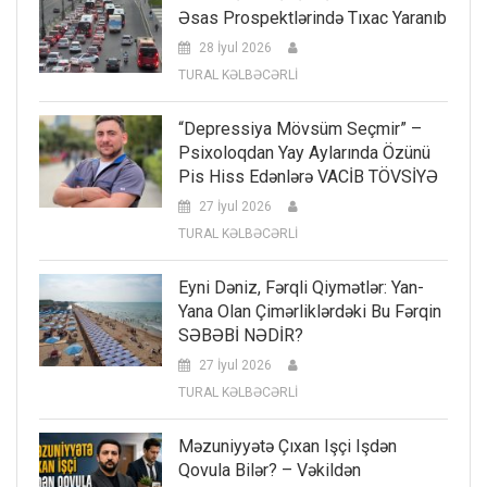
Əsas Prospektlərində Tıxac Yaranıb
28 İyul 2026
TURAL KƏLBƏCƏRLİ
“Depressiya Mövsüm Seçmir” –
Psixoloqdan Yay Aylarında Özünü
Pis Hiss Edənlərə VACİB TÖVSİYƏ
27 İyul 2026
TURAL KƏLBƏCƏRLİ
Eyni Dəniz, Fərqli Qiymətlər: Yan-
Yana Olan Çimərliklərdəki Bu Fərqin
SƏBƏBİ NƏDİR?
27 İyul 2026
TURAL KƏLBƏCƏRLİ
Məzuniyyətə Çıxan Işçi Işdən
Qovula Bilər? – Vəkildən