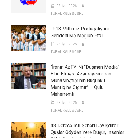
28 İyul 2026
TURAL KƏLBƏCƏRLİ
U-18 Millimiz Portuqaliyanı
Geridönüşlə Məğlub Etdi
28 İyul 2026
TURAL KƏLBƏCƏRLİ
“İranın AzTV-Ni “düşmən Media”
Elan Etməsi Azərbaycan-İran
Münasibətlərinin Bugünkü
Məntiqinə Sığmır” – Qulu
Məhərrəmli
28 İyul 2026
TURAL KƏLBƏCƏRLİ
48 Dərəcə Isti Şəhəri Dəyişdirdi:
Quşlar Göydən Yerə Düşür, Insanlar