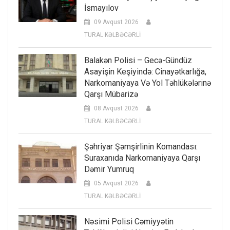
İsmayılov
09 Avqust 2026
TURAL KƏLBƏCƏRLİ
Balakən Polisi – Gecə-Gündüz
Asayişin Keşiyində: Cinayətkarlığa,
Narkomaniyaya Və Yol Təhlükələrinə
Qarşı Mübarizə
08 Avqust 2026
TURAL KƏLBƏCƏRLİ
Şəhriyar Şəmşirlinin Komandası:
Suraxanıda Narkomaniyaya Qarşı
Dəmir Yumruq
05 Avqust 2026
TURAL KƏLBƏCƏRLİ
Nəsimi Polisi Cəmiyyətin