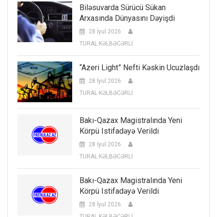
Biləsuvarda Sürücü Sükan
Arxasında Dünyasını Dəyişdi
28 İyul 2026
TURAL KƏLBƏCƏRLİ
“Azeri Light” Nefti Kəskin Ucuzlaşdı
28 İyul 2026
TURAL KƏLBƏCƏRLİ
Bakı-Qazax Magistralında Yeni
Körpü Istifadəyə Verildi
28 İyul 2026
TURAL KƏLBƏCƏRLİ
Bakı-Qazax Magistralında Yeni
Körpü Istifadəyə Verildi
28 İyul 2026
TURAL KƏLBƏCƏRLİ