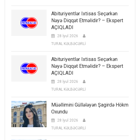
Abituriyentlər Ixtisas Seçərkən
Nəyə Diqqət Etməlidir? – Ekspert
AÇIQLADI
28 İyul 2026
TURAL KƏLBƏCƏRLİ
Abituriyentlər Ixtisas Seçərkən
Nəyə Diqqət Etməlidir? – Ekspert
AÇIQLADI
28 İyul 2026
TURAL KƏLBƏCƏRLİ
Müəllimini Güllələyən Şagirdə Hökm
Oxundu
28 İyul 2026
TURAL KƏLBƏCƏRLİ