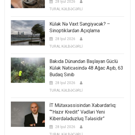
28 İyul 2026
TURAL KƏLBƏCƏRLİ
Külək Nə Vaxt Səngiyəcək? –
Sinoptiklərdən Açıqlama
28 İyul 2026
TURAL KƏLBƏCƏRLİ
Bakıda Dünəndən Başlayan Güclü
Külək Nəticəsində 48 Ağac Aşıb, 63
Budaq Sınıb
28 İyul 2026
TURAL KƏLBƏCƏRLİ
İT Mütəxəssisindən Xəbərdarlıq:
“”Hazır Kredit” Vədləri Yeni
Kiberdələduzluq Tələsidir”
28 İyul 2026
TURAL KƏLBƏCƏRLİ