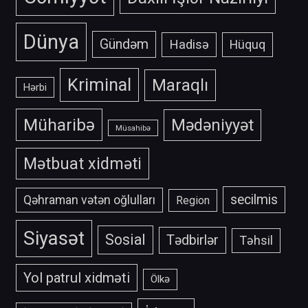
Dünya
Gündəm
Hadisə
Hüquq
Kriminal
Maraqlı
Hərbi
Müharibə
Mədəniyyət
Müsahibə
Mətbuat xidməti
secilmis
Qəhraman vətən oğlulları
Region
Siyasət
Sosial
Tədbirlər
Təhsil
Yol patrul xidməti
Ölkə