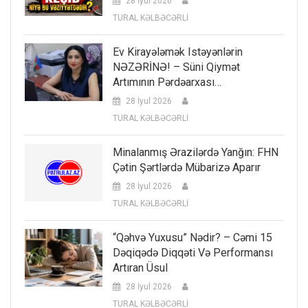
28 İyul 2026
TURAL KƏLBƏCƏRLİ
Ev Kirayələmək Istəyənlərin
NƏZƏRİNƏ! – Süni Qiymət
Artımının Pərdəarxası…
28 İyul 2026
TURAL KƏLBƏCƏRLİ
Minalanmış Ərazilərdə Yanğın: FHN
Çətin Şərtlərdə Mübarizə Aparır
28 İyul 2026
TURAL KƏLBƏCƏRLİ
“Qəhvə Yuxusu” Nədir? – Cəmi 15
Dəqiqədə Diqqəti Və Performansı
Artıran Üsul
28 İyul 2026
TURAL KƏLBƏCƏRLİ