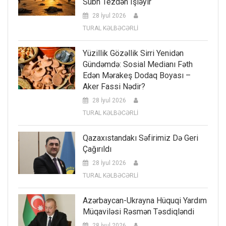
Sübh Tezdən Işləyir
28 İyul 2026
TURAL KƏLBƏCƏRLİ
Yüzillik Gözəllik Sirri Yenidən
Gündəmdə: Sosial Medianı Fəth
Edən Mərakeş Dodaq Boyası –
Aker Fassi Nədir?
28 İyul 2026
TURAL KƏLBƏCƏRLİ
Qazaxıstandakı Səfirimiz Də Geri
Çağırıldı
28 İyul 2026
TURAL KƏLBƏCƏRLİ
Azərbaycan-Ukrayna Hüquqi Yardım
Müqaviləsi Rəsmən Təsdiqləndi
28 İyul 2026