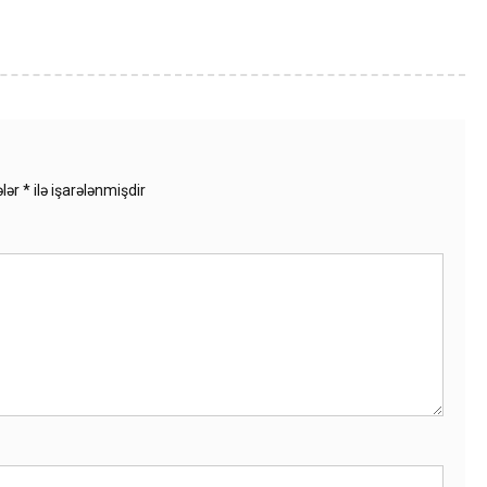
ələr
*
ilə işarələnmişdir