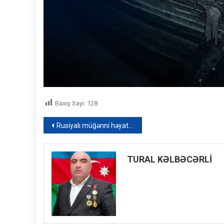
Baxış Sayı:
128
Yazı
Rusiyalı müğənni həyat yoldaşına intim mallar mağazası hədiyyə etdi
naviqasiyası
TURAL KƏLBƏCƏRLİ