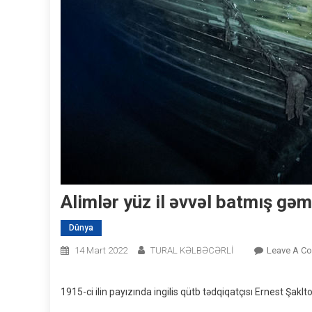
Alimlər yüz il əvvəl batmış gə
Dünya
14 Mart 2022
TURAL KƏLBƏCƏRLİ
Leave A C
1915-ci ilin payızında ingilis qütb tədqiqatçısı Ernest Şak