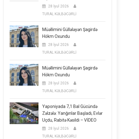
28 İyul 2026
TURAL KƏLBƏCƏRLİ
Müəllimini Güllələyən Şagirdə
Hökm Oxundu
28 İyul 2026
TURAL KƏLBƏCƏRLİ
Müəllimini Güllələyən Şagirdə
Hökm Oxundu
28 İyul 2026
TURAL KƏLBƏCƏRLİ
Yaponiyada 7,1 Bal Gücündə
Zəlzələ: Yanğınlar Başladı, Evlər
Uçdu, Rabitə Kəsildi – VİDEO
28 İyul 2026
TURAL KƏLBƏCƏRLİ