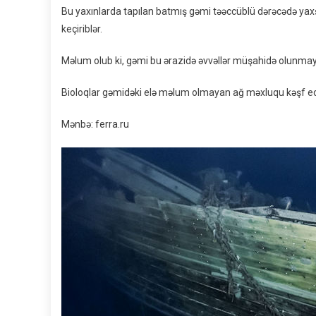
Bu yaxınlarda tapılan batmış gəmi təəccüblü dərəcədə yaxşı
keçiriblər.
Məlum olub ki, gəmi bu ərazidə əvvəllər müşahidə olunmayan
Bioloqlar gəmidəki elə məlum olmayan ağ məxluqu kəşf edibl
Mənbə: ferra.ru