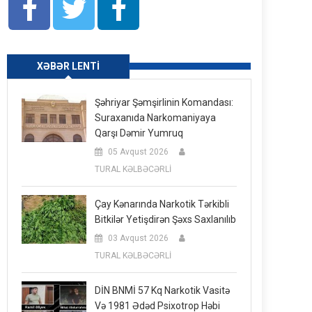
XƏBƏR LENTI
Şəhriyar Şəmşirlinin Komandası:
Suraxanıda Narkomaniyaya
Qarşı Dəmir Yumruq
05 Avqust 2026
TURAL KƏLBƏCƏRLİ
Çay Kənarında Narkotik Tərkibli
Bitkilər Yetişdirən Şəxs Saxlanılıb
03 Avqust 2026
TURAL KƏLBƏCƏRLİ
DİN BNMİ 57 Kq Narkotik Vasitə
Və 1981 Ədəd Psixotrop Həbi