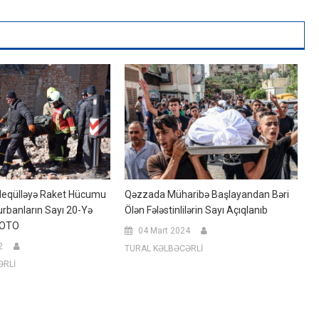
Qəzzada Müharibə Başlayandan Bəri
leqülləyə Raket Hücumu
Ölən Fələstinlilərin Sayı Açıqlanıb
urbanların Sayı 20-Yə
FOTO
04 Mart 2024
2
TURAL KƏLBƏCƏRLİ
ƏRLİ