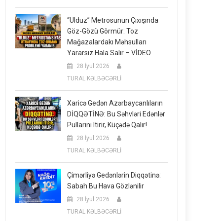
“Ulduz” Metrosunun Çıxışında
Göz-Gözü Görmür: Toz
Mağazalardakı Məhsulları
Yararsız Hala Salır – VİDEO
28 İyul 2026
TURAL KƏLBƏCƏRLİ
Xaricə Gedən Azərbaycanlıların
DİQQƏTİNƏ: Bu Səhvləri Edənlər
Pullarını Itirir, Küçədə Qalır!
28 İyul 2026
TURAL KƏLBƏCƏRLİ
Çimərliyə Gedənlərin Diqqətinə:
Sabah Bu Hava Gözlənilir
28 İyul 2026
TURAL KƏLBƏCƏRLİ