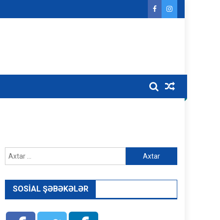
Axtarış:
SOSIAL ŞƏBƏKƏLƏR