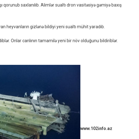
Əvvəl
 qorunub saxlanılıb. Alimlər sualtı dron vasitəsiyə gəmiyə baxış
Batmış
Gəmidə
Yeni
 heyvanların gizlənə bildiyi yeni sualtı mühit yaradıb.
Heyvan
Növü
ər. Onlar canlının tamamilə yeni bir növ olduğunu bildiriblər.
Tapıblar
www.102info.az