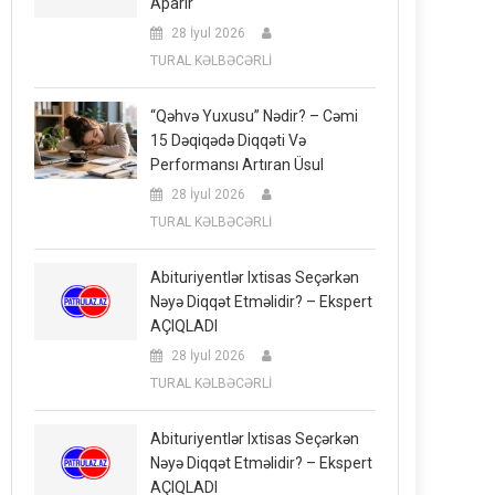
Aparır
28 İyul 2026
TURAL KƏLBƏCƏRLİ
“Qəhvə Yuxusu” Nədir? – Cəmi
15 Dəqiqədə Diqqəti Və
Performansı Artıran Üsul
28 İyul 2026
TURAL KƏLBƏCƏRLİ
Abituriyentlər Ixtisas Seçərkən
Nəyə Diqqət Etməlidir? – Ekspert
AÇIQLADI
28 İyul 2026
TURAL KƏLBƏCƏRLİ
Abituriyentlər Ixtisas Seçərkən
Nəyə Diqqət Etməlidir? – Ekspert
AÇIQLADI