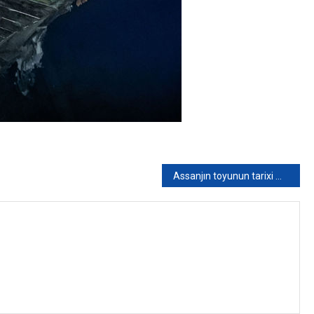
Assanjın toyunun tarixi məlum olub – FOTO