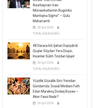
Azərbaycan-İran
Münasibətlərinin Bugünkü
Məntiqinə Sığmır” – Qulu
Məhərrəmli
28 İyul 2026
TURAL KƏLBƏCƏRLİ
48 Dərəcə Isti Şəhəri Dəyişdirdi:
Quşlar Göydən Yerə Düşür,
Insanlar Sübh Tezdən Işləyir
28 İyul 2026
TURAL KƏLBƏCƏRLİ
Yüzillik Gözəllik Sirri Yenidən
Gündəmdə: Sosial Medianı Fəth
Edən Mərakeş Dodaq Boyası –
Aker Fassi Nədir?
28 İyul 2026