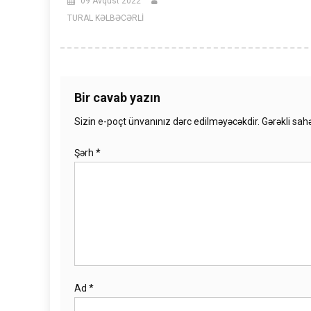
09 Avqust 2022
TURAL KƏLBƏCƏRLİ
Bir cavab yazın
Sizin e-poçt ünvanınız dərc edilməyəcəkdir.
Gərəkli sah
Şərh
*
Ad
*