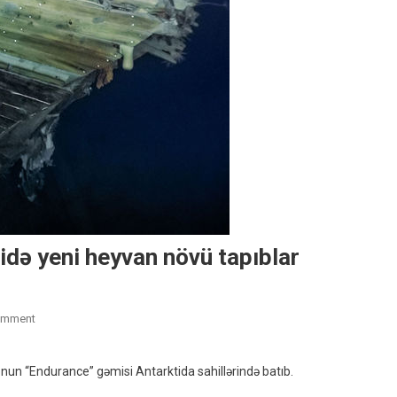
midə yeni heyvan növü tapıblar
On
omment
Alimlər
Yüz
ltonun “Endurance” gəmisi Antarktida sahillərində batıb.
Il