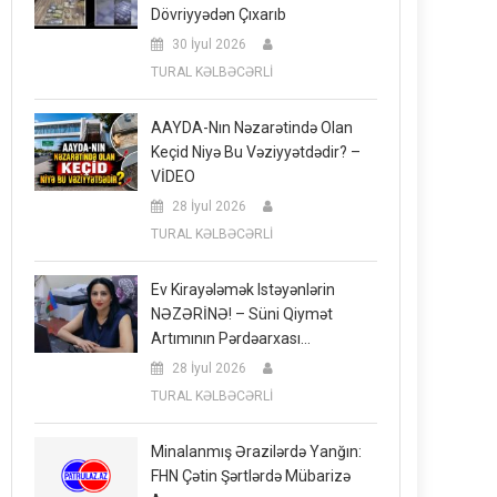
Dövriyyədən Çıxarıb
30 İyul 2026
TURAL KƏLBƏCƏRLİ
AAYDA-Nın Nəzarətində Olan
Keçid Niyə Bu Vəziyyətdədir? –
VİDEO
28 İyul 2026
TURAL KƏLBƏCƏRLİ
Ev Kirayələmək Istəyənlərin
NƏZƏRİNƏ! – Süni Qiymət
Artımının Pərdəarxası…
28 İyul 2026
TURAL KƏLBƏCƏRLİ
Minalanmış Ərazilərdə Yanğın:
FHN Çətin Şərtlərdə Mübarizə