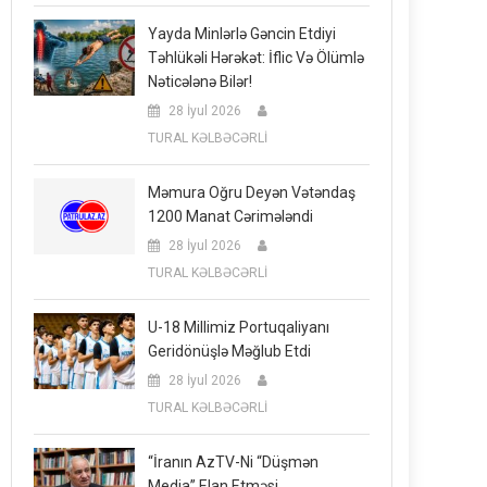
Yayda Minlərlə Gəncin Etdiyi
Təhlükəli Hərəkət: İflic Və Ölümlə
Nəticələnə Bilər!
28 İyul 2026
TURAL KƏLBƏCƏRLİ
Məmura Oğru Deyən Vətəndaş
1200 Manat Cərimələndi
28 İyul 2026
TURAL KƏLBƏCƏRLİ
U-18 Millimiz Portuqaliyanı
Geridönüşlə Məğlub Etdi
28 İyul 2026
TURAL KƏLBƏCƏRLİ
“İranın AzTV-Ni “düşmən
Media” Elan Etməsi