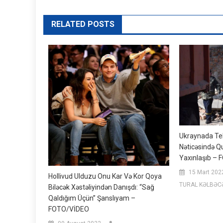
RELATED POSTS
Ukraynada Te
Nəticəsində Q
Yaxınlaşıb – 
15 Mart 202
Hollivud Ulduzu Onu Kar Və Kor Qoya
TURAL KƏLBƏC
Biləcək Xəstəliyindən Danışdı: “Sağ
Qaldığım Üçün” Şanslıyam –
FOTO/VİDEO