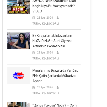
AAYDA-Nın Nəzarətində Olan
Keçid Niyə Bu Vəziyyətdədir? –
VİDEO
28 İyul 2026
TURAL KƏLBƏCƏRLİ
Ev Kirayələmək Istəyənlərin
NƏZƏRİNƏ! – Süni Qiymət
Artımının Pərdəarxası…
28 İyul 2026
TURAL KƏLBƏCƏRLİ
Minalanmış Ərazilərdə Yanğın:
FHN Çətin Şərtlərdə Mübarizə
Aparır
28 İyul 2026
TURAL KƏLBƏCƏRLİ
“Qəhvə Yuxusu” Nədir? – Cəmi