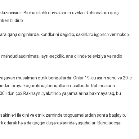
Tanıdı
izincisidir. Birma silahlı qüvvələrinin üzvləri Rohincalara qarşı
nken bildirib.
ara qarşı qırğınlarda, kəndlərini dağıdıb, sakinlərə işgəncə verməkdə,
 məhdudlaşdırılması, ayrı-seçkilik, ana dilində televiziya və radio
aşayan müsəlman etnik benqallardır. Onlar 19-cu əsrin sonu və 20-ci
indən oraya köçürülmüş benqalların nəsilləridir. Rohincaların
r 100 ildən çox Rakhayn əyalətində yaşamalarına baxmayaraq, bu
sakinləri ilə dini və etnik zəmində toqquşmalardan sonra başlayıb.
rk edərək hələ də qaçqın düşərgələrində yaşadıqları Banqladeşə