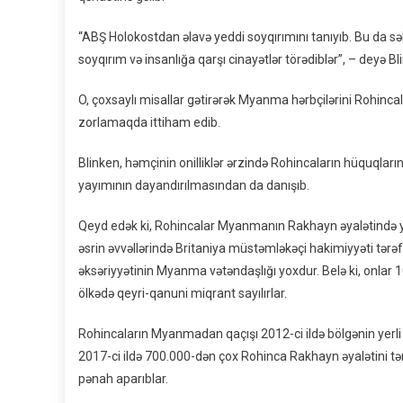
“ABŞ Holokostdan əlavə yeddi soyqırımını tanıyıb. Bu da səkk
soyqırım və insanlığa qarşı cinayətlər törədiblər”, – deyə Bli
O, çoxsaylı misallar gətirərək Myanma hərbçilərini Rohincal
zorlamaqda ittiham edib.
Blinken, həmçinin onilliklər ərzində Rohincaların hüquqların
yayımının dayandırılmasından da danışıb.
Qeyd edək ki, Rohincalar Myanmanın Rakhayn əyalətində y
əsrin əvvəllərində Britaniya müstəmləkəçi hakimiyyəti tərəf
əksəriyyətinin Myanma vətəndaşlığı yoxdur. Belə ki, onla
ölkədə qeyri-qanuni miqrant sayılırlar.
Rohincaların Myanmadan qaçışı 2012-ci ildə bölgənin yerli 
2017-ci ildə 700.000-dən çox Rohinca Rakhayn əyalətini tə
pənah aparıblar.