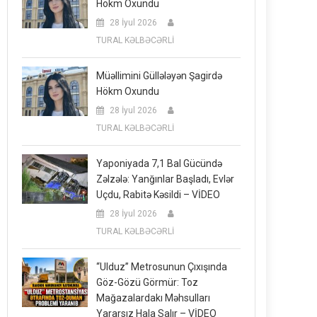
Hökm Oxundu
28 İyul 2026
TURAL KƏLBƏCƏRLİ
Müəllimini Güllələyən Şagirdə
Hökm Oxundu
28 İyul 2026
TURAL KƏLBƏCƏRLİ
Yaponiyada 7,1 Bal Gücündə
Zəlzələ: Yanğınlar Başladı, Evlər
Uçdu, Rabitə Kəsildi – VİDEO
28 İyul 2026
TURAL KƏLBƏCƏRLİ
“Ulduz” Metrosunun Çıxışında
Göz-Gözü Görmür: Toz
Mağazalardakı Məhsulları
Yararsız Hala Salır – VİDEO