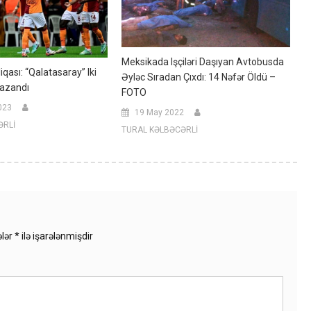
Meksikada Işçiləri Daşıyan Avtobusda
iqası: “Qalatasaray” Iki
Əyləc Sıradan Çıxdı: 14 Nəfər Öldü –
Qazandı
FOTO
023
19 May 2022
ƏRLİ
TURAL KƏLBƏCƏRLİ
ələr
*
ilə işarələnmişdir