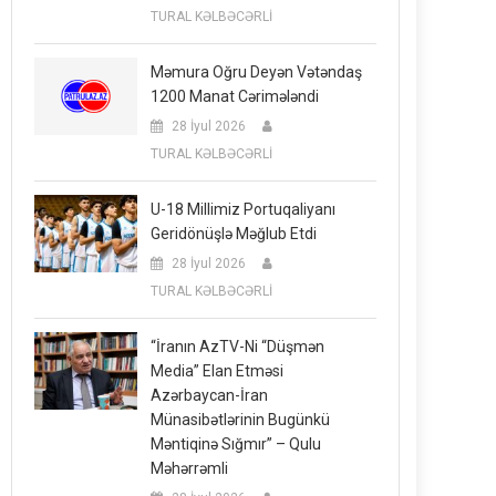
TURAL KƏLBƏCƏRLİ
Məmura Oğru Deyən Vətəndaş
1200 Manat Cərimələndi
28 İyul 2026
TURAL KƏLBƏCƏRLİ
U-18 Millimiz Portuqaliyanı
Geridönüşlə Məğlub Etdi
28 İyul 2026
TURAL KƏLBƏCƏRLİ
“İranın AzTV-Ni “düşmən
Media” Elan Etməsi
Azərbaycan-İran
Münasibətlərinin Bugünkü
Məntiqinə Sığmır” – Qulu
Məhərrəmli