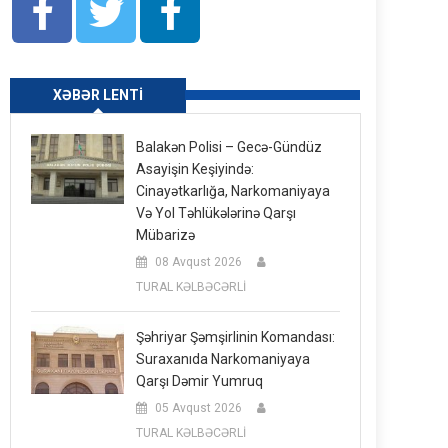
XƏBƏR LENTI
Balakən Polisi – Gecə-Gündüz
Asayişin Keşiyində:
Cinayətkarlığa, Narkomaniyaya
Və Yol Təhlükələrinə Qarşı
Mübarizə
08 Avqust 2026
TURAL KƏLBƏCƏRLİ
Şəhriyar Şəmşirlinin Komandası:
Suraxanıda Narkomaniyaya
Qarşı Dəmir Yumruq
05 Avqust 2026
TURAL KƏLBƏCƏRLİ