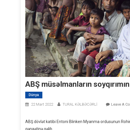
ABŞ müsəlmanların soyqırımını
Dünya
22 Mart 2022
TURAL KƏLBƏCƏRLİ
Leave A C
ABŞ dövlət katibi Entoni Blinken Myanma ordusunun Rohinca
qənaətinə gəlib.