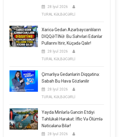
28 İyul 2026
TURAL KƏLBƏCƏRLİ
Xaricə Gedən Azərbaycanlıların
DİQQƏTİNƏ: Bu Səhvləri Edənlər
Pullarını Itirir, Küçədə Qalır!
28 İyul 2026
TURAL KƏLBƏCƏRLİ
Çimərliyə Gedənlərin Diqqətinə:
Sabah Bu Hava Gözlənilir
28 İyul 2026
TURAL KƏLBƏCƏRLİ
Yayda Minlərlə Gəncin Etdiyi
Təhlükəli Hərəkət: İflic Və Ölümlə
Nəticələnə Bilər!
28 İyul 2026