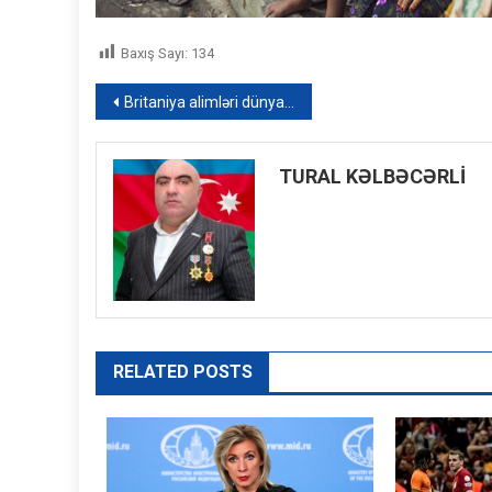
Baxış Sayı:
134
Yazı
Britaniya alimləri dünyanın ən darıxdırıcı insanını müəyyən ediblər
naviqasiyası
TURAL KƏLBƏCƏRLİ
RELATED POSTS