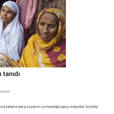
 tanıdı
On
omment
ABŞ
Müsəlmanların
 xalqına qarşı soyqırım və insanlığa qarşı cinayətlər törətdiyi
Soyqırımını