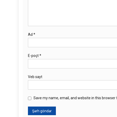
Ad
*
E-poçt
*
Veb sayt
Save my name, email, and website in this browser 