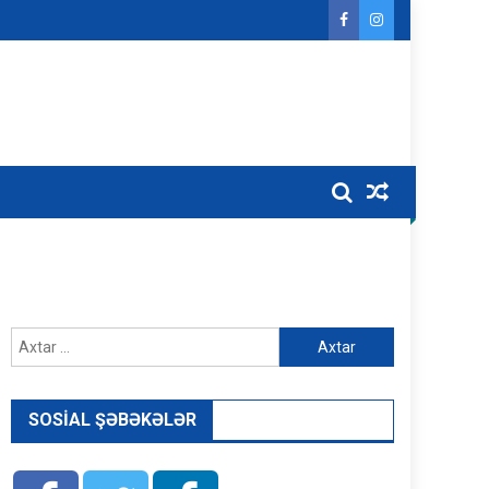
Axtarış:
SOSIAL ŞƏBƏKƏLƏR