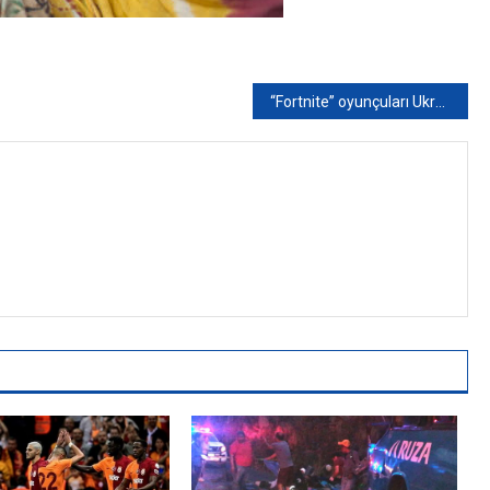
“Fortnite” oyunçuları Ukraynaya humanitar yardım üçün bir sutkada 36 milyon dollar topladılar