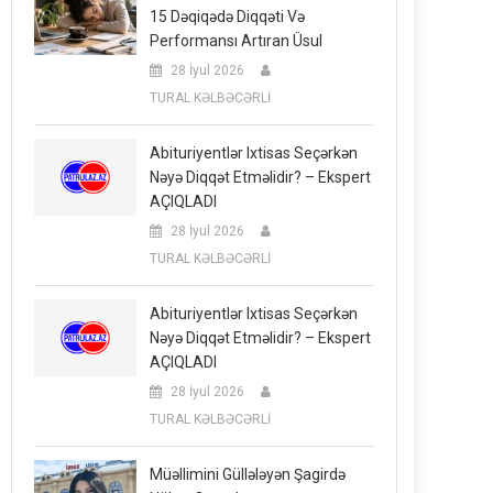
15 Dəqiqədə Diqqəti Və
Performansı Artıran Üsul
28 İyul 2026
TURAL KƏLBƏCƏRLİ
Abituriyentlər Ixtisas Seçərkən
Nəyə Diqqət Etməlidir? – Ekspert
AÇIQLADI
28 İyul 2026
TURAL KƏLBƏCƏRLİ
Abituriyentlər Ixtisas Seçərkən
Nəyə Diqqət Etməlidir? – Ekspert
AÇIQLADI
28 İyul 2026
TURAL KƏLBƏCƏRLİ
Müəllimini Güllələyən Şagirdə