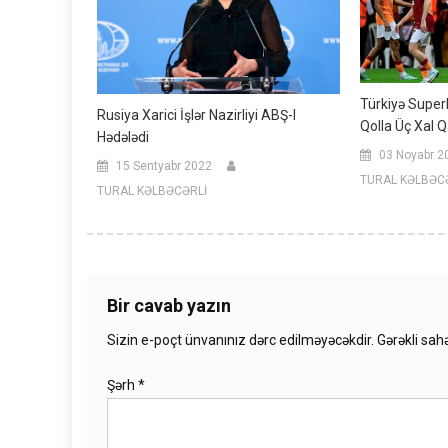
Türkiyə Superl
Rusiya Xarici İşlər Nazirliyi ABŞ-I
Qolla Üç Xal 
Hədələdi
03 Noyabr 2
15 Sentyabr 2022
TURAL KƏLBƏC
TURAL KƏLBƏCƏRLİ
Bir cavab yazın
Sizin e-poçt ünvanınız dərc edilməyəcəkdir.
Gərəkli sah
Şərh
*