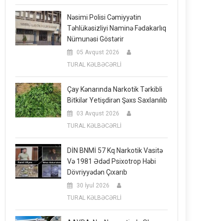
Nəsimi Polisi Cəmiyyətin
Təhlükəsizliyi Naminə Fədakarlıq
Nümunəsi Göstərir
05 Avqust 2026
TURAL KƏLBƏCƏRLİ
Çay Kənarında Narkotik Tərkibli
Bitkilər Yetişdirən Şəxs Saxlanılıb
03 Avqust 2026
TURAL KƏLBƏCƏRLİ
DİN BNMİ 57 Kq Narkotik Vasitə
Və 1981 Ədəd Psixotrop Həbi
Dövriyyədən Çıxarıb
30 İyul 2026
TURAL KƏLBƏCƏRLİ