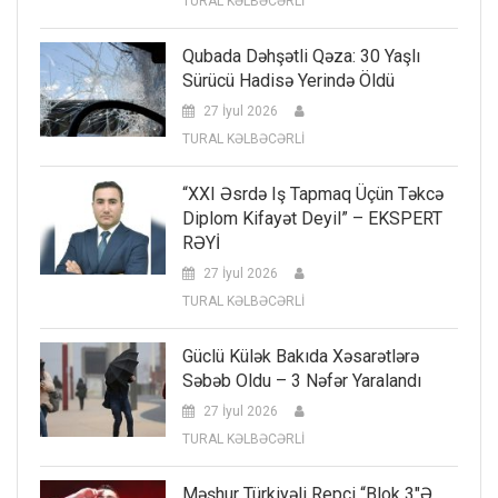
TURAL KƏLBƏCƏRLİ
Qubada Dəhşətli Qəza: 30 Yaşlı
Sürücü Hadisə Yerində Öldü
27 İyul 2026
TURAL KƏLBƏCƏRLİ
“XXI Əsrdə Iş Tapmaq Üçün Təkcə
Diplom Kifayət Deyil” – EKSPERT
RƏYİ
27 İyul 2026
TURAL KƏLBƏCƏRLİ
Güclü Külək Bakıda Xəsarətlərə
Səbəb Oldu – 3 Nəfər Yaralandı
27 İyul 2026
TURAL KƏLBƏCƏRLİ
Məşhur Türkiyəli Repçi “Blok 3″ə