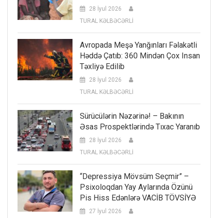
28 İyul 2026
TURAL KƏLBƏCƏRLİ
Avropada Meşə Yanğınları Fəlakətli
Həddə Çatıb: 360 Mindən Çox Insan
Təxliyə Edilib
28 İyul 2026
TURAL KƏLBƏCƏRLİ
Sürücülərin Nəzərinə! – Bakının
Əsas Prospektlərində Tıxac Yaranıb
28 İyul 2026
TURAL KƏLBƏCƏRLİ
“Depressiya Mövsüm Seçmir” –
Psixoloqdan Yay Aylarında Özünü
Pis Hiss Edənlərə VACİB TÖVSİYƏ
27 İyul 2026