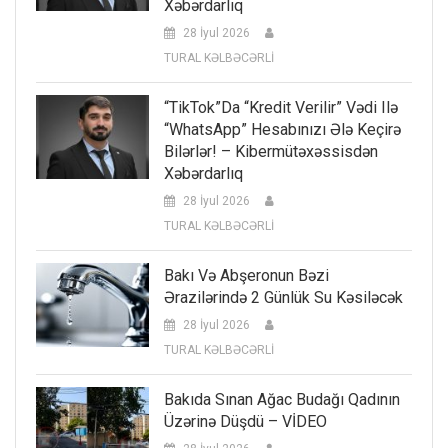
Xəbərdarlıq
28 İyul 2026
TURAL KƏLBƏCƏRLİ
“TikTok”da “kredit Verilir” Vədi Ilə
“WhatsApp” Hesabınızı Ələ Keçirə
Bilərlər! – Kibermütəxəssisdən
Xəbərdarlıq
28 İyul 2026
TURAL KƏLBƏCƏRLİ
Bakı Və Abşeronun Bəzi
Ərazilərində 2 Günlük Su Kəsiləcək
28 İyul 2026
TURAL KƏLBƏCƏRLİ
Bakıda Sınan Ağac Budağı Qadının
Üzərinə Düşdü – VİDEO