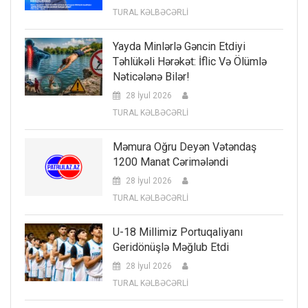
TURAL KƏLBƏCƏRLİ
Yayda Minlərlə Gəncin Etdiyi
Təhlükəli Hərəkət: İflic Və Ölümlə
Nəticələnə Bilər!
28 İyul 2026
TURAL KƏLBƏCƏRLİ
Məmura Oğru Deyən Vətəndaş
1200 Manat Cərimələndi
28 İyul 2026
TURAL KƏLBƏCƏRLİ
U-18 Millimiz Portuqaliyanı
Geridönüşlə Məğlub Etdi
28 İyul 2026
TURAL KƏLBƏCƏRLİ