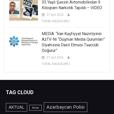
35 Yaşlı Şəxsin Avtomobilindən 9
Kiloqram Narkotik Tapıldı – VİDEO
27 İyul 2026
TURAL KƏLBƏCƏRLİ
MEDİA: “İran Kəşfiyyat Nazirliyinin
AzTV-Ni “düşmən Media Qurumları”
Siyahısına Daxil Etməsi Təəccüb
Doğurur”
27 İyul 2026
TURAL KƏLBƏCƏRLİ
TAG CLOUD
Azərbaycan Polisi
AKTUAL
Asiya