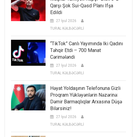
Qarşı Şok Sui-Qəsd Planı Ifşa
Edildi
27 İyul 2026
TURAL KƏLBƏCƏRLİ
“TikTok” Canlı Yayımında Iki Qadını
Təhqir Etdi – 700 Manat
Cərimələndi
27 İyul 2026
TURAL KƏLBƏCƏRLİ
Həyat Yoldaşının Telefonuna Gizli
Proqram Yükləyənlərin Nəzərinə:
Dəmir Barmaqlıqlar Arxasına Düşə
Bilərsiniz!
27 İyul 2026
TURAL KƏLBƏCƏRLİ