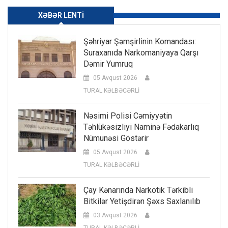
XƏBƏR LENTI
Şəhriyar Şəmşirlinin Komandası:
Suraxanıda Narkomaniyaya Qarşı
Dəmir Yumruq
05 Avqust 2026
TURAL KƏLBƏCƏRLİ
Nəsimi Polisi Cəmiyyətin
Təhlükəsizliyi Naminə Fədakarlıq
Nümunəsi Göstərir
05 Avqust 2026
TURAL KƏLBƏCƏRLİ
Çay Kənarında Narkotik Tərkibli
Bitkilər Yetişdirən Şəxs Saxlanılıb
03 Avqust 2026
TURAL KƏLBƏCƏRLİ