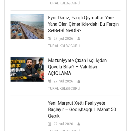
TURAL KƏLBƏCƏRLİ
Eyni Dəniz, Fərqli Qiymətlər: Yan-
Yana Olan Çimərliklərdəki Bu Fərqin
SƏBƏBİ NƏDİR?
27 İyul 2026
TURAL KƏLBƏCƏRLİ
Məzuniyyətə Çıxan Işçi Işdən
Qovula Bilər? – Vəkildən
AÇIQLAMA
27 İyul 2026
TURAL KƏLBƏCƏRLİ
Yeni Marşrut Xətti Fəaliyyətə
Başlayır – Gedişhaqqı 1 Manat 50
Qəpik
27 İyul 2026