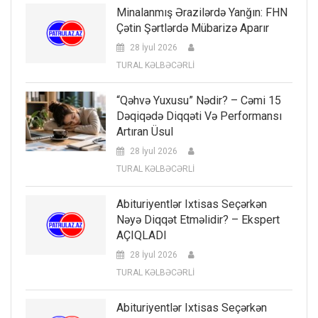
Minalanmış Ərazilərdə Yanğın: FHN
Çətin Şərtlərdə Mübarizə Aparır
28 İyul 2026
TURAL KƏLBƏCƏRLİ
“Qəhvə Yuxusu” Nədir? – Cəmi 15
Dəqiqədə Diqqəti Və Performansı
Artıran Üsul
28 İyul 2026
TURAL KƏLBƏCƏRLİ
Abituriyentlər Ixtisas Seçərkən
Nəyə Diqqət Etməlidir? – Ekspert
AÇIQLADI
28 İyul 2026
TURAL KƏLBƏCƏRLİ
Abituriyentlər Ixtisas Seçərkən