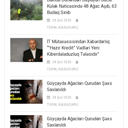
Külək Nəticəsində 48 Ağac Aşıb, 63
Budaq Sınıb
28 İyul 2026
TURAL KƏLBƏCƏRLİ
İT Mütəxəssisindən Xəbərdarlıq:
“”Hazır Kredit” Vədləri Yeni
Kiberdələduzluq Tələsidir”
28 İyul 2026
TURAL KƏLBƏCƏRLİ
Göyçayda Ağacları Qurudan Şəxs
Saxlanıldı
28 İyul 2026
TURAL KƏLBƏCƏRLİ
Göyçayda Ağacları Qurudan Şəxs
Saxlanıldı