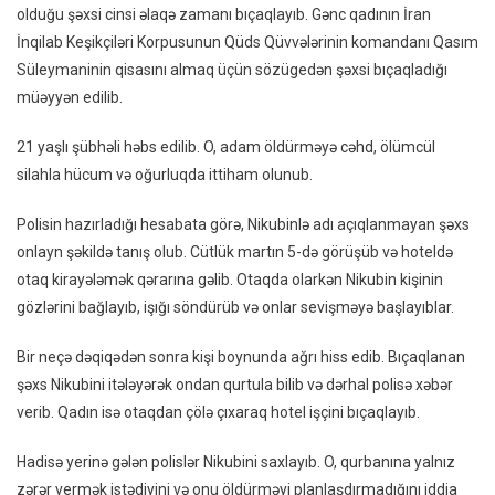
olduğu şəxsi cinsi əlaqə zamanı bıçaqlayıb. Gənc qadının İran
Inter
İnqilab Keşikçiləri Korpusunun Qüds Qüvvələrinin komandanı Qasım
Tanış
Süleymaninin qisasını almaq üçün sözügedən şəxsi bıçaqladığı
Oldu
müəyyən edilib.
Kişid
Süley
21 yaşlı şübhəli həbs edilib. O, adam öldürməyə cəhd, ölümcül
Intiq
silahla hücum və oğurluqda ittiham olunub.
Alma
Çalış
Polisin hazırladığı hesabata görə, Nikubinlə adı açıqlanmayan şəxs
onlayn şəkildə tanış olub. Cütlük martın 5-də görüşüb və hoteldə
otaq kirayələmək qərarına gəlib. Otaqda olarkən Nikubin kişinin
gözlərini bağlayıb, işığı söndürüb və onlar sevişməyə başlayıblar.
Bir neçə dəqiqədən sonra kişi boynunda ağrı hiss edib. Bıçaqlanan
şəxs Nikubini itələyərək ondan qurtula bilib və dərhal polisə xəbər
verib. Qadın isə otaqdan çölə çıxaraq hotel işçini bıçaqlayıb.
Hadisə yerinə gələn polislər Nikubini saxlayıb. O, qurbanına yalnız
zərər vermək istədiyini və onu öldürməyi planlaşdırmadığını iddia