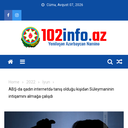
Skip
Cümə, Avqust 07, 2026
to
content
Home
2022
İyun
ABŞ-da qadın internetdə tanış olduğu kişidən Süleymaninin
intiqamını almağa çalışdı