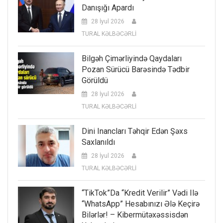
Danışığı Apardı
28 İyul 2026
TURAL KƏLBƏCƏRLİ
Bilgəh Çimərliyində Qaydaları
Pozan Sürücü Barəsində Tədbir
Görüldü
28 İyul 2026
TURAL KƏLBƏCƏRLİ
Dini Inancları Təhqir Edən Şəxs
Saxlanıldı
28 İyul 2026
TURAL KƏLBƏCƏRLİ
“TikTok”da “kredit Verilir” Vədi Ilə
“WhatsApp” Hesabınızı Ələ Keçirə
Bilərlər! – Kibermütəxəssisdən