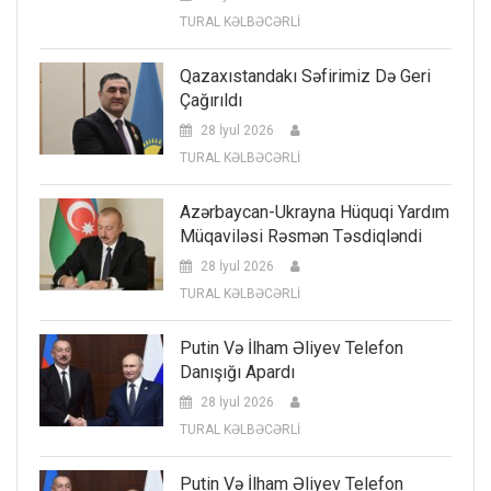
TURAL KƏLBƏCƏRLİ
Qazaxıstandakı Səfirimiz Də Geri
Çağırıldı
28 İyul 2026
TURAL KƏLBƏCƏRLİ
Azərbaycan-Ukrayna Hüquqi Yardım
Müqaviləsi Rəsmən Təsdiqləndi
28 İyul 2026
TURAL KƏLBƏCƏRLİ
Putin Və İlham Əliyev Telefon
Danışığı Apardı
28 İyul 2026
TURAL KƏLBƏCƏRLİ
Putin Və İlham Əliyev Telefon