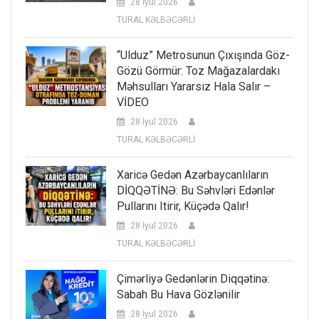
28 İyul 2026
TURAL KƏLBƏCƏRLİ
“Ulduz” Metrosunun Çıxışında Göz-
Gözü Görmür: Toz Mağazalardakı
Məhsulları Yararsız Hala Salır –
VİDEO
28 İyul 2026
TURAL KƏLBƏCƏRLİ
Xaricə Gedən Azərbaycanlıların
DİQQƏTİNƏ: Bu Səhvləri Edənlər
Pullarını Itirir, Küçədə Qalır!
28 İyul 2026
TURAL KƏLBƏCƏRLİ
Çimərliyə Gedənlərin Diqqətinə:
Sabah Bu Hava Gözlənilir
28 İyul 2026