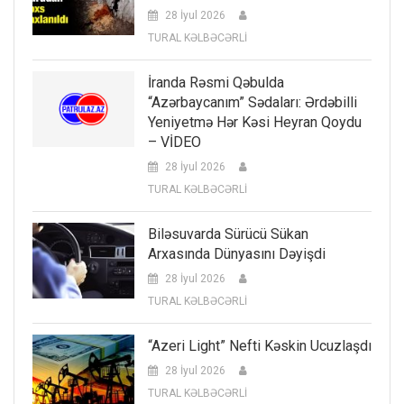
28 İyul 2026
TURAL KƏLBƏCƏRLİ
İranda Rəsmi Qəbulda
“Azərbaycanım” Sədaları: Ərdəbilli
Yeniyetmə Hər Kəsi Heyran Qoydu
– VİDEO
28 İyul 2026
TURAL KƏLBƏCƏRLİ
Biləsuvarda Sürücü Sükan
Arxasında Dünyasını Dəyişdi
28 İyul 2026
TURAL KƏLBƏCƏRLİ
“Azeri Light” Nefti Kəskin Ucuzlaşdı
28 İyul 2026
TURAL KƏLBƏCƏRLİ