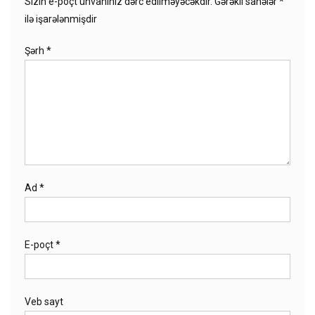
Sizin e-poçt ünvanınız dərc edilməyəcəkdir.
Gərəkli sahələr
*
ilə işarələnmişdir
Şərh
*
Ad
*
E-poçt
*
Veb sayt