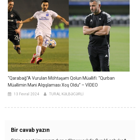
“Qarabağ”a Vurulan Möhtəşəm Qolun Müəllifi: “Qurban
Müəllimin Məni Alqışlaması Xoş Oldu” – VİDEO
13 Fevral 2024
TURAL KƏLBƏCƏRLİ
Bir cavab yazın