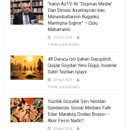
“İranın AzTV-Ni “düşmən Media”
Elan Etməsi Azərbaycan-İran
Münasibətlərinin Bugünkü
Məntiqinə Sığmır” – Qulu
Məhərrəmli
28 İyul 2026
TURAL KƏLBƏCƏRLİ
48 Dərəcə Isti Şəhəri Dəyişdirdi:
Quşlar Göydən Yerə Düşür, Insanlar
Sübh Tezdən Işləyir
28 İyul 2026
TURAL KƏLBƏCƏRLİ
Yüzillik Gözəllik Sirri Yenidən
Gündəmdə: Sosial Medianı Fəth
Edən Mərakeş Dodaq Boyası –
Aker Fassi Nədir?
28 İyul 2026