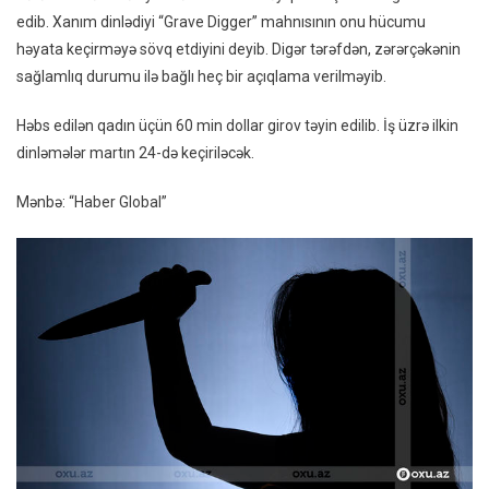
edib. Xanım dinlədiyi “Grave Digger” mahnısının onu hücumu
həyata keçirməyə sövq etdiyini deyib. Digər tərəfdən, zərərçəkənin
sağlamlıq durumu ilə bağlı heç bir açıqlama verilməyib.
Həbs edilən qadın üçün 60 min dollar girov təyin edilib. İş üzrə ilkin
dinləmələr martın 24-də keçiriləcək.
Mənbə: “Haber Global”