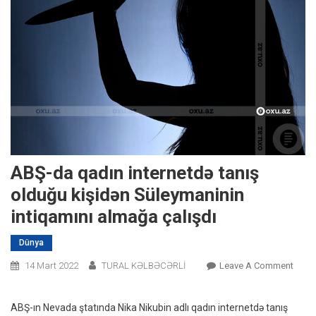
ABŞ-da qadın internetdə tanış
olduğu kişidən Süleymaninin
intiqamını almağa çalışdı
Dünya
On
14 Mart 2022
TURAL KƏLBƏCƏRLİ
Leave A Comment
ABŞ-
Da
ABŞ-ın Nevada ştatında Nika Nikubin adlı qadın internetdə tanış
Qadı