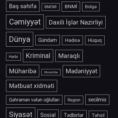
Baş səhifə
BNMİ
Bölgə
BMCMİ
Cəmiyyət
Daxili İşlər Nazirliyi
Dünya
Gündəm
Hadisə
Hüquq
Kriminal
Maraqlı
Hərbi
Müharibə
Mədəniyyət
Müsahibə
Mətbuat xidməti
secilmis
Qəhraman vətən oğlulları
Region
Siyasət
Sosial
Tədbirlər
Təhsil