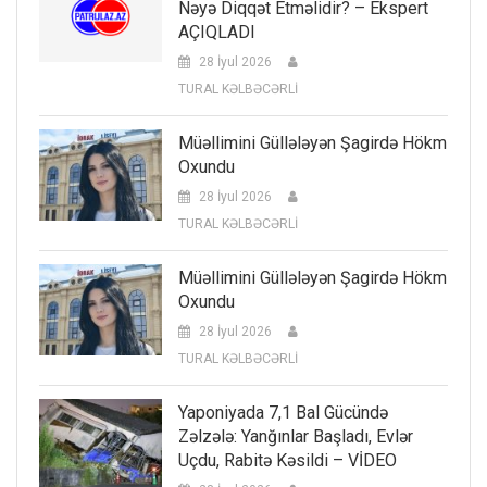
Nəyə Diqqət Etməlidir? – Ekspert
AÇIQLADI
28 İyul 2026
TURAL KƏLBƏCƏRLİ
Müəllimini Güllələyən Şagirdə Hökm
Oxundu
28 İyul 2026
TURAL KƏLBƏCƏRLİ
Müəllimini Güllələyən Şagirdə Hökm
Oxundu
28 İyul 2026
TURAL KƏLBƏCƏRLİ
Yaponiyada 7,1 Bal Gücündə
Zəlzələ: Yanğınlar Başladı, Evlər
Uçdu, Rabitə Kəsildi – VİDEO