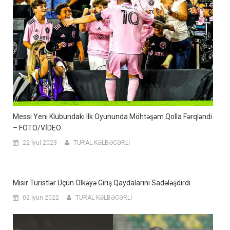
Messi Yeni Klubundakı Ilk Oyununda Möhtəşəm Qolla Fərqləndi
– FOTO/VİDEO
22 İyul 2023
TURAL KƏLBƏCƏRLİ
Misir Turistlər Üçün Ölkəyə Giriş Qaydalarını Sadələşdirdi
02 İyun 2022
TURAL KƏLBƏCƏRLİ