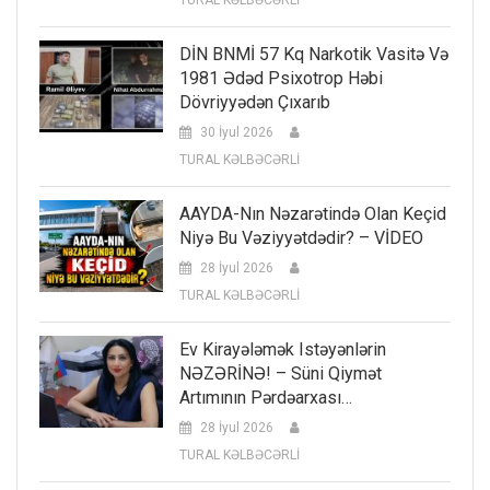
DİN BNMİ 57 Kq Narkotik Vasitə Və
1981 Ədəd Psixotrop Həbi
Dövriyyədən Çıxarıb
30 İyul 2026
TURAL KƏLBƏCƏRLİ
AAYDA-Nın Nəzarətində Olan Keçid
Niyə Bu Vəziyyətdədir? – VİDEO
28 İyul 2026
TURAL KƏLBƏCƏRLİ
Ev Kirayələmək Istəyənlərin
NƏZƏRİNƏ! – Süni Qiymət
Artımının Pərdəarxası…
28 İyul 2026
TURAL KƏLBƏCƏRLİ