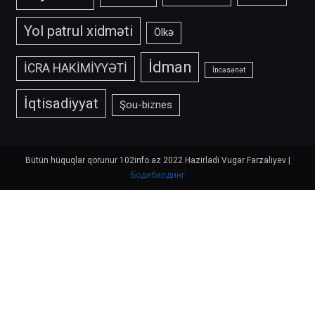
Yol patrul xidməti
Ölkə
İdman
İCRA HAKİMİYYƏTİ
İncəsənət
İqtisadiyyat
Şou-biznes
Bütün hüquqlar qorunur 102info.az 2022 Hazirladi Vugar Farzaliyev
|
Бодибилдинг